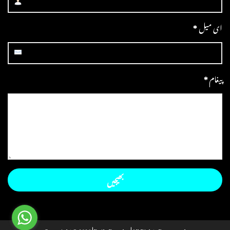
ای میل
*
پیغام
*