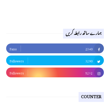
ہمارے ساتھ رابطہ کریں
Fans
2340
Followers
3290
Followers
5212
COUNTER