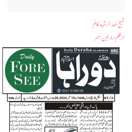
شیخ عبدالرشید کالم
ازقلم: مارلین احمر