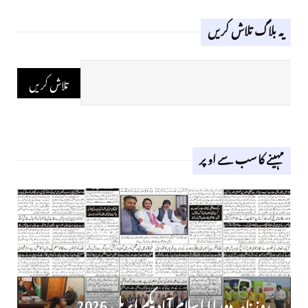
یہ بلاگ تلاش کریں
مہینے کا سب سے اوپر
روز نامہ دوراہا اسلام آباد یکم اپریل 2026