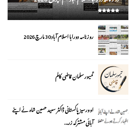
روزنامہ دوراہا اسلام آباد 30 مارچ 2026
تمیور سلمان قاضی کالم
اوورسیز پاکستانی ڈاکٹر سعید حسین شاہ نے اپنے
آبائی مشترکہ زر...