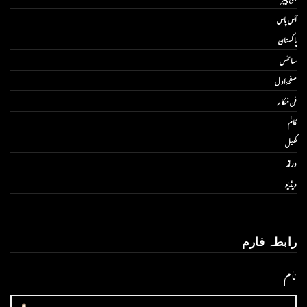
آس پاس
پاکستان
سائنس
صفحۂ اول
فن فنکار
کالم
کھیل
ورلڈ
ویڈیو
رابطہ فارم
نام