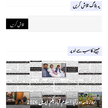
یہ بلاگ تلاش کریں
مہینے کا سب سے اوپر
روز نامہ دوراہا اسلام آباد یکم اپریل 2026