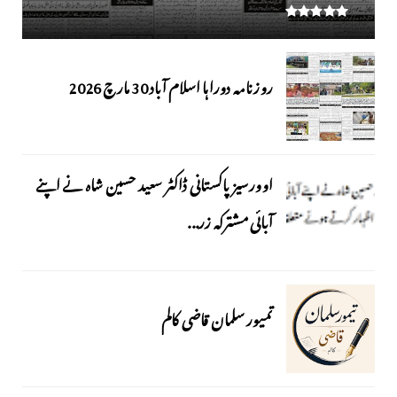
روزنامہ دوراہا اسلام آباد 30 مارچ 2026
اوورسیز پاکستانی ڈاکٹر سعید حسین شاہ نے اپنے
آبائی مشترکہ زر...
تمیور سلمان قاضی کالم