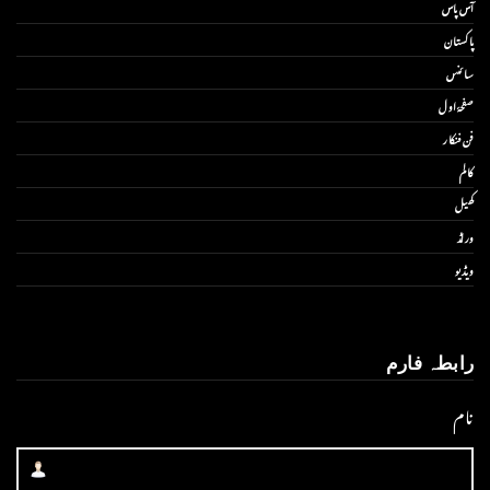
آس پاس
پاکستان
سائنس
صفحۂ اول
فن فنکار
کالم
کھیل
ورلڈ
ویڈیو
رابطہ فارم
نام