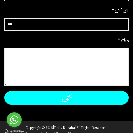
ای میل
*
پیغام
*
Copyright ©
2026 | Daily Doraha | All Rights Reserved
Contact
Privacy
About Us
Home