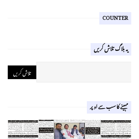
COUNTER
یہ بلاگ تلاش کریں
مہینے کا سب سے اوپر