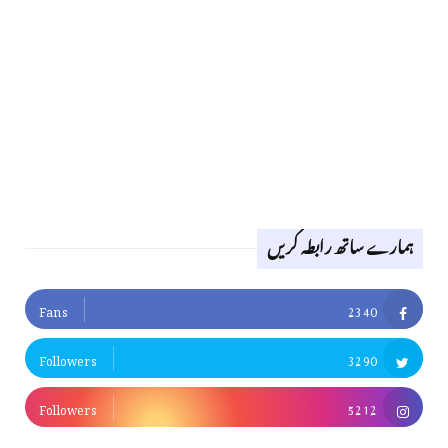
ہمارے ساتھ رابطہ کریں
Fans
2340
Followers
3290
Followers
5212