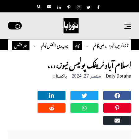
تازہ ترین خبر:
تمیور سلمان قاضی کالم
چوہدری افضل کالم
اوورسیز پاکس
کالم
انٹر نیشنل
اسلام آباد ٹریفک پولیس نیوز،،،،
Daily Doraha
ستمبر 27, 2024
پاکستان