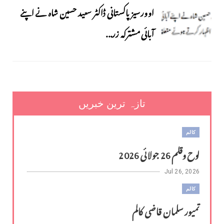
اوورسیز پاکستانی ڈاکٹر سعید حسین شاہ نے اپنے
آبائی مشترکہ زر...
تازہ ترین خبریں
کالم
لوح وقلم 26 جولائی 2026
Jul 26, 2026
کالم
تمیور سلمان قاضی کالم