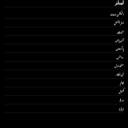
لیبلز
الیکشن 2023
انٹر نیشنل
ای پیپر
آس پاس
پاکستان
سائنس
صفحۂ اول
فن فنکار
کالم
کھیل
ورلڈ
ویڈیو