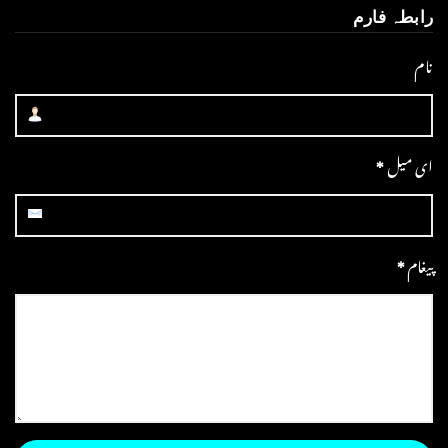
رابطہ فارم
نام
ای میل
*
پیغام
*