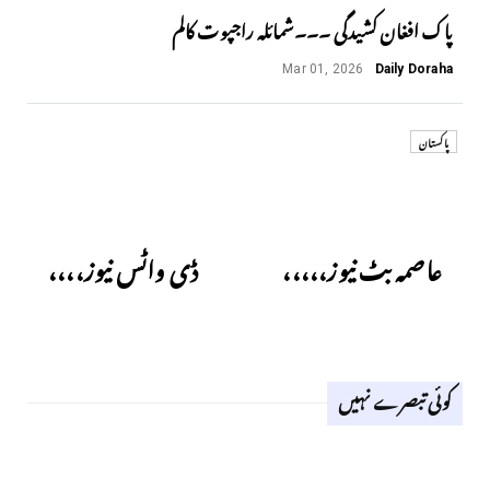
پاک افغان کشیدگی ۔۔۔شمائلہ راجپوت کالم
Mar 01, 2026
Daily Doraha
پاکستان
Next
Previous
عاصمہ بٹ نیوز،،،،،
ڈی واٹس نیوز،،،،
کوئی تبصرے نہیں