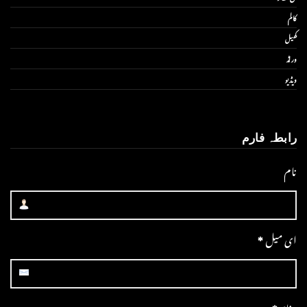
کالم
کھیل
ورلڈ
ویڈیو
رابطہ فارم
نام
ای میل
*
پیغام
*