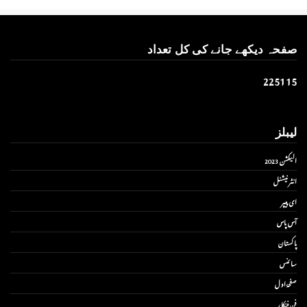
صفحہ دیکھے جانے کی کل تعداد
2
2
5
1
1
5
لیبلز
الیکشن 2023
انٹر نیشنل
ای پیپر
آس پاس
پاکستان
سائنس
صفحۂ اول
فن فنکار