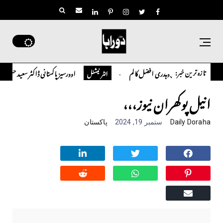
تازہ ترین خبر:
چوہدری افضل کالم
اوورسیز پاکستانی ڈاکٹر سعید حسین شاہ ن
کالم
انٹر نیشنل
انیل پوکھران نیوز،،،
Daily Doraha
ستمبر 19, 2024
پاکستان