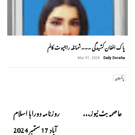
پاک افغان کشیدگی ۔۔۔شمائلہ راجپوت کالم
Mar 01, 2026
Daily Doraha
پاکستان
Next
Previous
عاصمہ بٹ نیوز،،،
روزنامہ دوراہا اسلام
آباد 17 ستمبر 2024