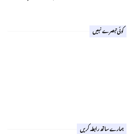
کوئی تبصرے نہیں
ہمارے ساتھ رابطہ کریں