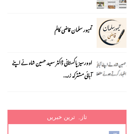
تمیور سلمان قاضی کالم
اوورسیز پاکستانی ڈاکٹر سعید حسین شاہ نے اپنے
آبائی مشترکہ زر...
تازہ ترین خبریں