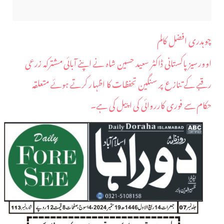
چوہدری افضل کالم
اوورسیز پاکستانی ڈاکٹر سعید حسین شاہ نے اپنے آبائی مشترکہ زرعی
رقبے کے تنازع پر سنگین تحفظات کا اظہار کرتے ہوئے متعلقہ
حکام سے فوری کارروائی کی اپیل کی ہے۔