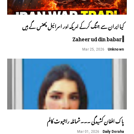
کیا ایران سے جنگ کرکے امریکہ اور اسرائیل پھنس گے ہیں
||Zaheer ud din babar
Mar 25, 2026
Unknown
پاک افغان کشیدگی ۔۔۔شمائلہ راجپوت کالم
Mar 01, 2026
Daily Doraha