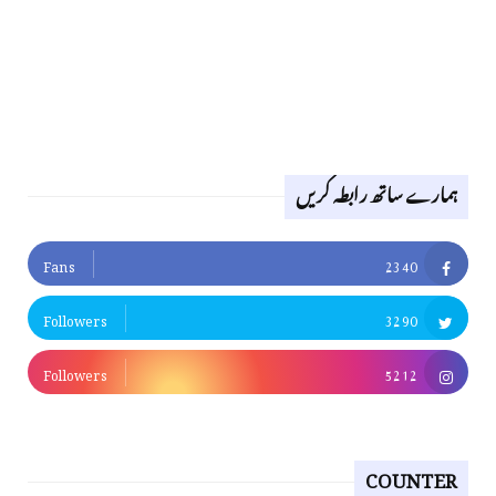
ہمارے ساتھ رابطہ کریں
Fans
2340
Followers
3290
Followers
5212
COUNTER