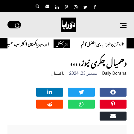
تازہ ترین خبر:
چوہدری افضل کالم
اوورسیز پاکستانی ڈاکٹر سعید حسین شاہ نے 
کالم
انٹر نیشنل
دھمیال چکری نیوز،،،،
Daily Doraha
ستمبر 23, 2024
پاکستان