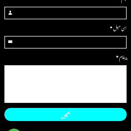
ای میل
*
پیغام
*