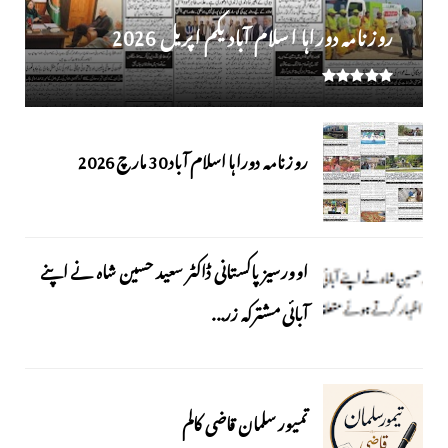
روز نامہ دوراہا اسلام آباد یکم اپریل 2026
روزنامہ دوراہا اسلام آباد 30 مارچ 2026
اوورسیز پاکستانی ڈاکٹر سعید حسین شاہ نے اپنے
آبائی مشترکہ زر...
تمیور سلمان قاضی کالم