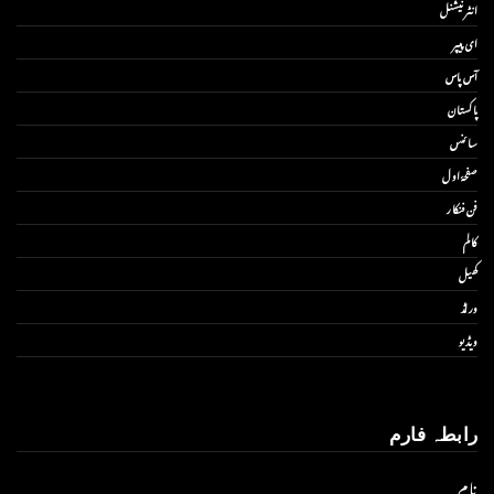
انٹر نیشنل
ای پیپر
آس پاس
پاکستان
سائنس
صفحۂ اول
فن فنکار
کالم
کھیل
ورلڈ
ویڈیو
رابطہ فارم
نام