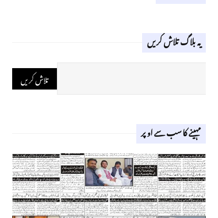
یہ بلاگ تلاش کریں
مہینے کا سب سے اوپر