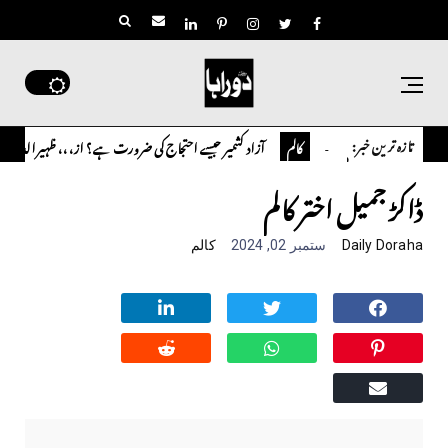
تازہ ترین خبر:
ارلین احمر نظم
آزاد کشمیر جیسے احتجاج کی ضرورت ہے؟ از،،، ظہیرالدین بابر
کالم
ڈاکڑ جمیل اختر کالم
Daily Doraha
ستمبر 02, 2024
کالم