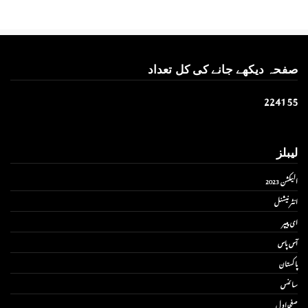
صفحہ دیکھے جانے کی کل تعداد
2
2
4
1
5
5
لیبلز
الیکشن 2023
انٹر نیشنل
ای پیپر
آس پاس
پاکستان
سائنس
صفحۂ اول