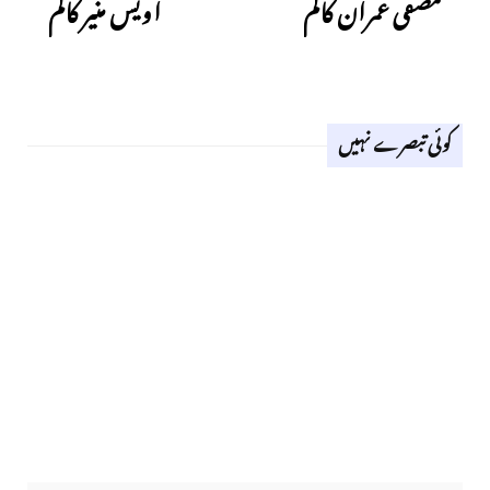
مصفی عمران کالم
اویس منیر کالم
کوئی تبصرے نہیں