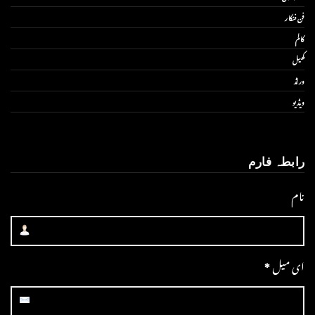
فن فنکار
کالم
کھیل
ورلڈ
ویڈیو
رابطہ فارم
نام
ای میل
*