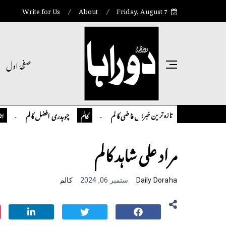
Write for Us
About
Friday, August 7
صفحۂ اول
تازہ ترین خبر:
تمیور سلمان قاضی کالم
چوہدری افضل کالم
کالم
کالم
انٹر نیشنل
مراد علی شاہد کالم
Daily Doraha
ستمبر 06, 2024
کالم