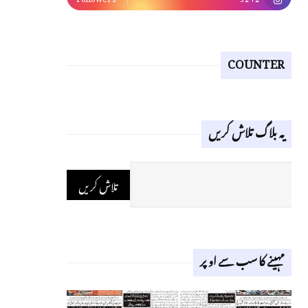
COUNTER
یہ بلاگ تلاش کریں
مہینے کا سب سے اوپر