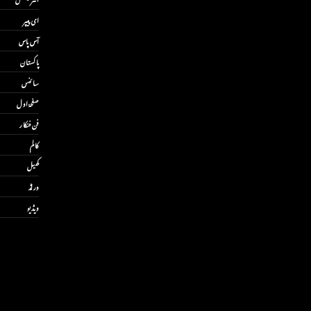
ای پیپر
آس پاس
پاکستان
سائنس
صفحۂ اول
فن فنکار
کالم
کھیل
ورلڈ
ویڈیو