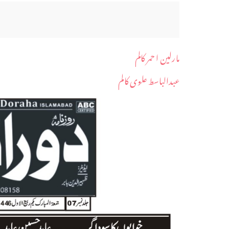
مارلین ا حمر کالم
عبدالباسط علوی کالم