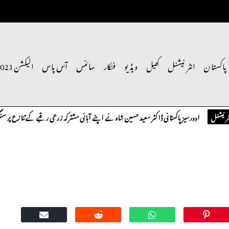
پاکستان
انٹر نیشنل
کھیل
ویڈیو
فنکار
سائنس
آس پاس
الیکشن 2023
اوورسیز پاکستانی ڈاکٹر سعید حسین شاہ نے اپنے آبائی مشترکہ زرعی رقبے کے تنازع پر سنگین تح