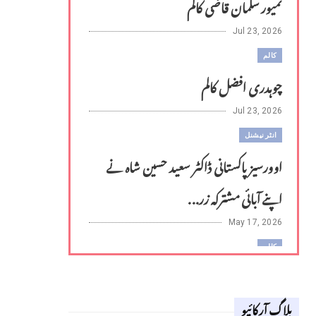
تمیور سلمان قاضی کالم
Jul 23, 2026
کالم
چوہدری افضل کالم
Jul 23, 2026
انٹر نیشنل
اوورسیز پاکستانی ڈاکٹر سعید حسین شاہ نے
اپنے آبائی مشترکہ زر...
May 17, 2026
کالم
لوح وقلم 18 اپریل 2026
بلاگ آرکائیو
Apr 18, 2026