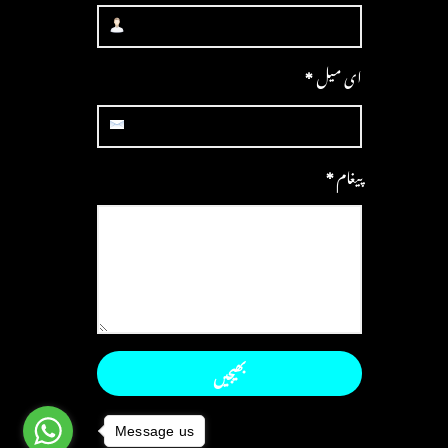
ای میل
*
پیغام
*
Message us