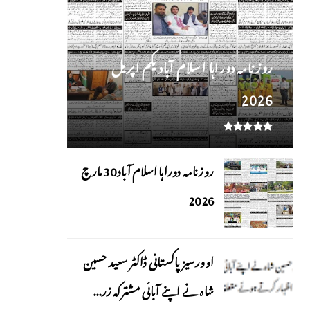
روز نامہ دوراہا اسلام آباد یکم اپریل
2026
روزنامہ دوراہا اسلام آباد 30 مارچ
2026
اوورسیز پاکستانی ڈاکٹر سعید حسین
شاہ نے اپنے آبائی مشترکہ زر...