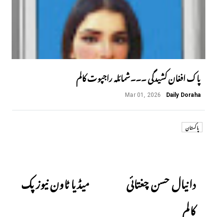
پاک افغان کشیدگی ۔۔۔شمائلہ راجپوت کالم
Mar 01, 2026
Daily Doraha
پاکستان
Next
Previous
دانیال حسن چغتائی
میڈیا ٹاون نیوز پک
کالم