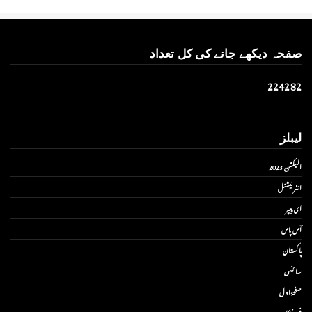
صفحہ دیکھے جانے کی کل تعداد
2
2
4
2
8
2
لیبلز
الیکشن 2023
انٹر نیشنل
ای پیپر
آس پاس
پاکستان
سائنس
صفحۂ اول
فن فنکار