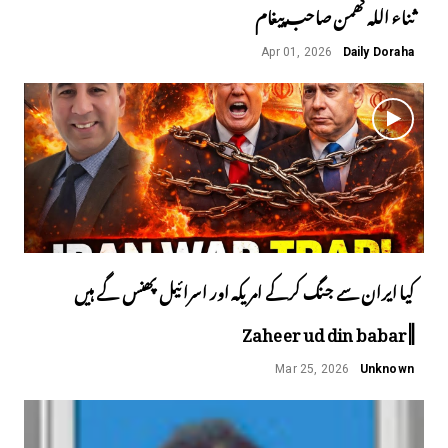
ثناء اللہ گھمن صاحب پیغام
Apr 01, 2026
Daily Doraha
کیا ایران سے جنگ کرکے امریکہ اور اسرائیل پھنس گے ہیں
||Zaheer ud din babar
Mar 25, 2026
Unknown