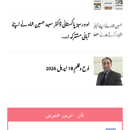
اوورسیز پاکستانی ڈاکٹر سعید حسین شاہ نے اپنے
آبائی مشترکہ زر...
لوح وقلم 18 اپریل 2026
تازہ ترین خبریں