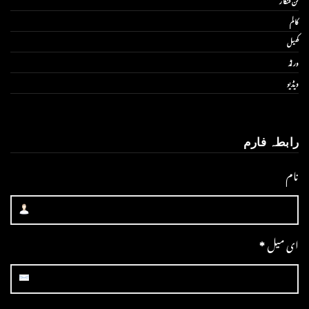
کالم
کھیل
ورلڈ
ویڈیو
رابطہ فارم
نام
ای میل
*