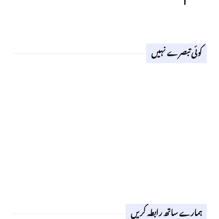
کوئی تبصرے نہیں
ہمارے ساتھ رابطہ کریں