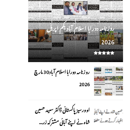
روز نامہ دوراہا اسلام آباد یکم اپریل
2026
روزنامہ دوراہا اسلام آباد 30 مارچ
2026
اوورسیز پاکستانی ڈاکٹر سعید حسین
شاہ نے اپنے آبائی مشترکہ زر...