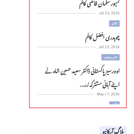
تمیور سلمان قاضی کالم
Jul 23, 2026
کالم
چوہدری افضل کالم
Jul 23, 2026
انٹر نیشنل
اوورسیز پاکستانی ڈاکٹر سعید حسین شاہ نے
اپنے آبائی مشترکہ زر...
May 17, 2026
کالم
لوح وقلم 18 اپریل 2026
بلاگ آرکائیو
Apr 18, 2026