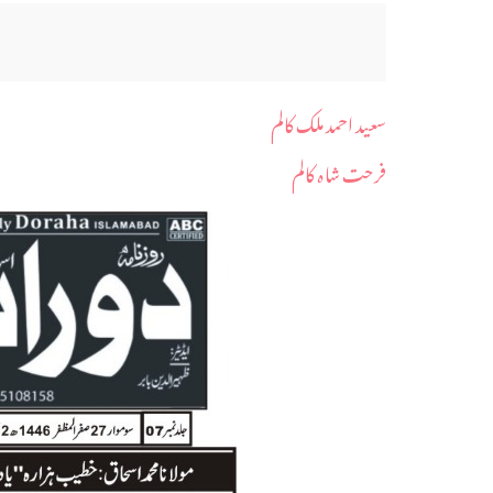
سعید احمد ملک کالم
فرحت شاہ کالم