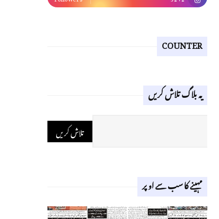
COUNTER
یہ بلاگ تلاش کریں
مہینے کا سب سے اوپر