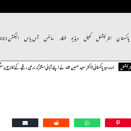
پاکستان
انٹر نیشنل
کھیل
ویڈیو
فنکار
سائنس
آس پاس
الیکشن 2023
اوورسیز پاکستانی ڈاکٹر سعید حسین شاہ نے اپنے آبائی مشترکہ زرعی رقبے کے تنازع پر سنگین تحف