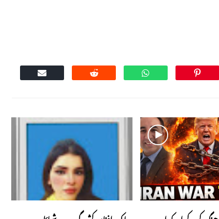
جنگ کرکے امریکہ اور
پاک افغان کشیدگی ۔۔۔شمائلہ