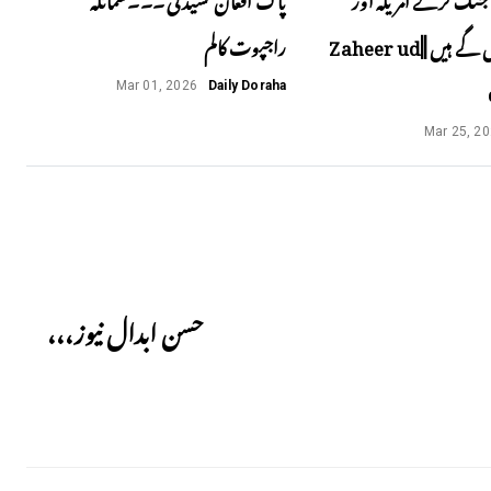
اسرائیل پھنس گے ہیں ||Zaheer ud
راجپوت کالم
Mar 01, 2026
Daily Doraha
Mar 25, 2
Next
حسن ابدال نیوز،،،