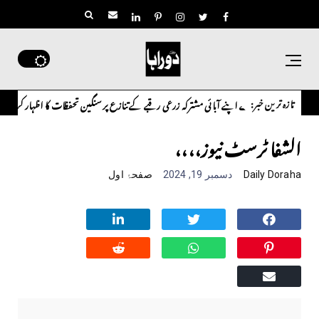
تازہ ترین خبر:
ر سعید حسین شاہ نے اپنے آبائی مشترکہ زرعی رقبے کے تنازع پر سنگین تحفظات کا اظہار کرتے ہوئے 
الشفا ٹرسٹ نیوز،،،،
Daily Doraha
دسمبر 19, 2024
صفحۂ اول