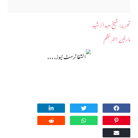
​تحریر: شیخ عبدالرشید
مارلین احمر نظم