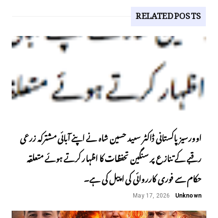
RELATED POSTS
اوورسیز پاکستانی ڈاکٹر سعید حسین شاہ نے اپنے آبائی مشترکہ زرعی
رقبے کے تنازع پر سنگین تحفظات کا اظہار کرتے ہوئے متعلقہ
حکام سے فوری کارروائی کی اپیل کی ہے۔
May 17, 2026
Unknown