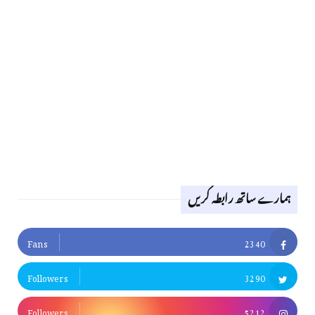
ہمارے ساتھ رابطہ کریں
Fans
2340
Followers
3290
Followers
5212