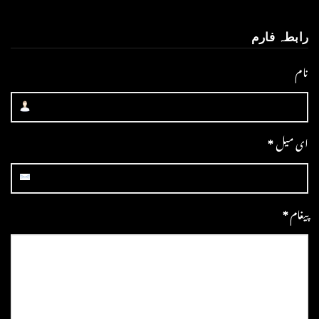
رابطہ فارم
نام
ای میل
*
پیغام
*