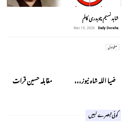
شاہد نسیم چوہدری کالم
Mar 19, 2026
Daily Doraha
صفحۂ اول
Next
Previous
ضیا اللہ شاہ نیوز،،،
مقابلہ حسین قرات
کوئی تبصرے نہیں