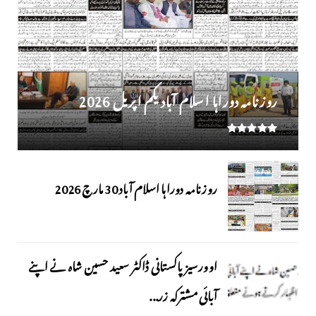
روز نامہ دوراہا اسلام آباد یکم اپریل 2026
روزنامہ دوراہا اسلام آباد 30 مارچ 2026
اوورسیز پاکستانی ڈاکٹر سعید حسین شاہ نے اپنے
آبائی مشترکہ زر...