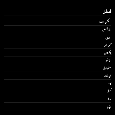
لیبلز
الیکشن 2023
انٹر نیشنل
ای پیپر
آس پاس
پاکستان
سائنس
صفحۂ اول
فن فنکار
کالم
کھیل
ورلڈ
ویڈیو