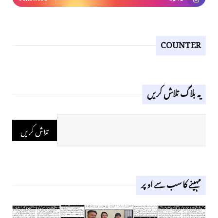
COUNTER
یہ بلاگ تلاش کریں
مہینے کا سب سے اوپر