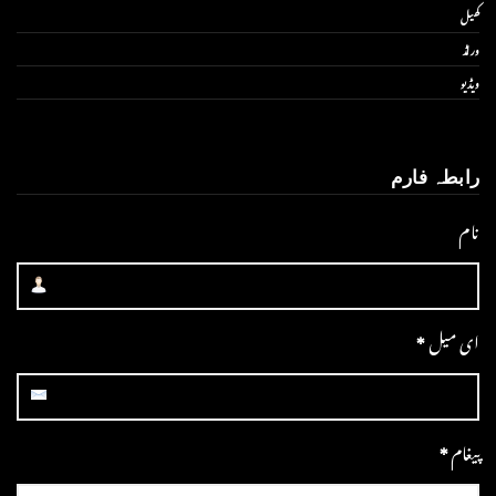
کھیل
ورلڈ
ویڈیو
رابطہ فارم
نام
ای میل
*
پیغام
*