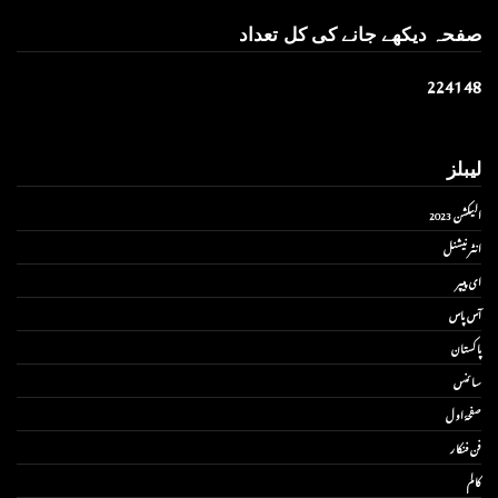
صفحہ دیکھے جانے کی کل تعداد
2
2
4
1
4
8
لیبلز
الیکشن 2023
انٹر نیشنل
ای پیپر
آس پاس
پاکستان
سائنس
صفحۂ اول
فن فنکار
کالم