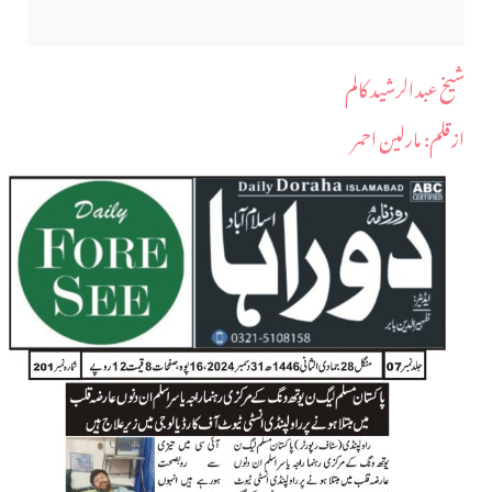
شیخ عبدالرشید کالم
ازقلم: مارلین احمر