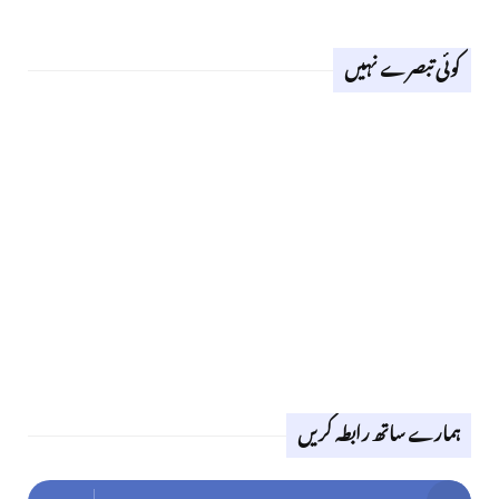
کوئی تبصرے نہیں
ہمارے ساتھ رابطہ کریں