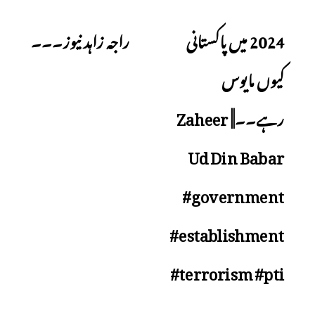
Next
Previous
2024 میں پاکستانی
راجہ زاہد نیوز۔۔۔
کیوں مایوس
رہے۔۔|| Zaheer
Ud Din Babar
#government
#establishment
#terrorism #pti