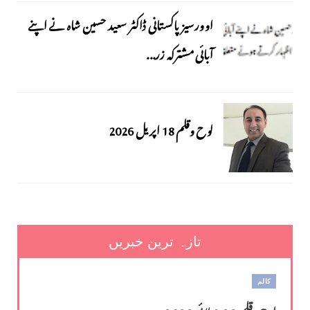
اوورسیز پاکستانی ڈاکٹر سعید حسین شاہ نے اپنے
آبائی مشترکہ زر...
لوح وقلم 18 اپریل 2026
تازہ ترین خبریں
کالم