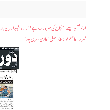
آزاد کشمیر جیسے احتجاج کی ضرورت ہے؟ از،،، ظہیرالدین بابر
​تحریر: عاصم نواز طاہرخیلی (غازی/ہری پور)