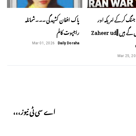
جنگ کرکے امریکہ اور
پاک افغان کشیدگی ۔۔۔شمائلہ
اسرائیل پھنس گے ہیں ||Zaheer ud
راجپوت کالم
Mar 01, 2026
Daily Doraha
Mar 25, 2
Next
اے سی ٹی نیوز،،،