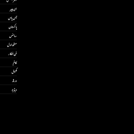
ای پیپر
آس پاس
پاکستان
سائنس
صفحۂ اول
فن فنکار
کالم
کھیل
ورلڈ
ویڈیو