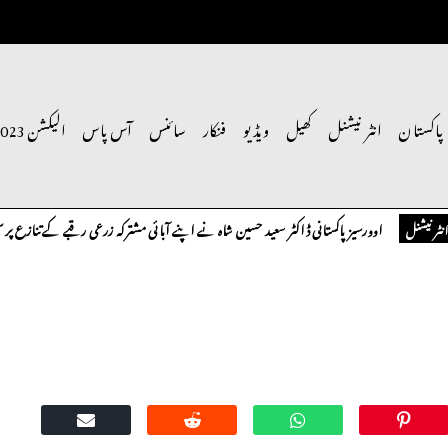
پاکستان
انٹر نیشنل
کھیل
ویڈیو
فنکار
سائنس
آس پاس
الیکشن 2023
اوورسیز پاکستانی ڈاکٹر سعید حسین شاہ نے اپنے آبائی مشترکہ زرعی رقبے کے تنازع پر سنگین
نل