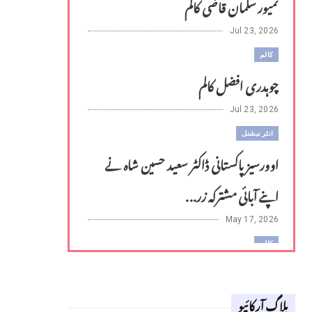
تمیور سلمان قاضی کالم
Jul 23, 2026
کالم
چوہدری افضل کالم
Jul 23, 2026
انٹر نیشنل
اوورسیز پاکستانی ڈاکٹر سعید حسین شاہ نے
اپنے آبائی مشترکہ زر...
May 17, 2026
کالم
لوح وقلم 18 اپریل 2026
بلاگ آرکائیو
Apr 18, 2026