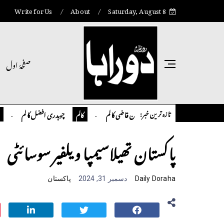
Write for Us
About
Saturday, August 8
صفحۂ اول
تازہ ترین خبر:
تمیور سلمان قاضی کالم
چوہدری افضل کالم
کالم
کالم
انٹر نیش
پاکستان تھیلاسیمپا ویلفیر سوسائٹی
Daily Doraha
دسمبر 31, 2024
پاکستان