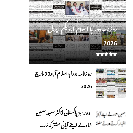
روز نامہ دوراہا اسلام آباد یکم اپریل
2026
روزنامہ دوراہا اسلام آباد 30 مارچ
2026
اوورسیز پاکستانی ڈاکٹر سعید حسین
شاہ نے اپنے آبائی مشترکہ زر...