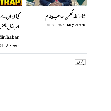
ثناء اللہ گھمن صاحب پیغام
کیا ایران سے 
Apr 01, 2026
Daily Doraha
din babar
026
Unknown
پاکستان