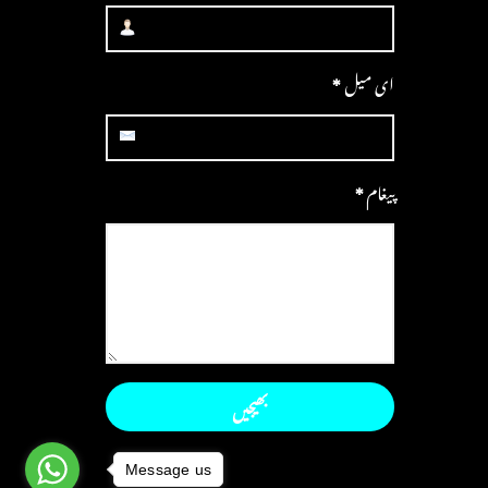
ای میل
*
پیغام
*
Message us