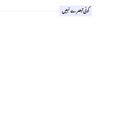
کوئی تبصرے نہیں