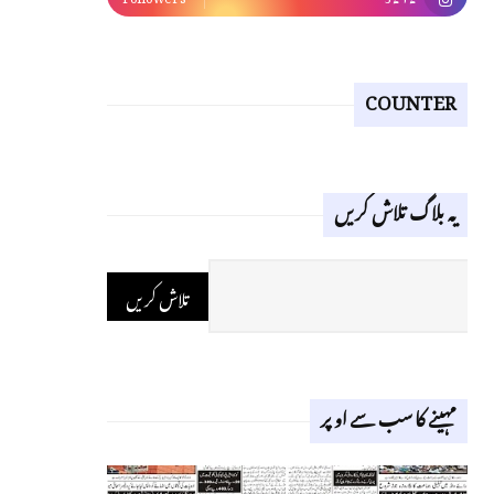
COUNTER
یہ بلاگ تلاش کریں
مہینے کا سب سے اوپر