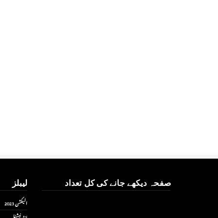
صفحہ دیکھے جانے کی کل تعداد
لیبلز
الیکشن 2023
انٹر نیشنل