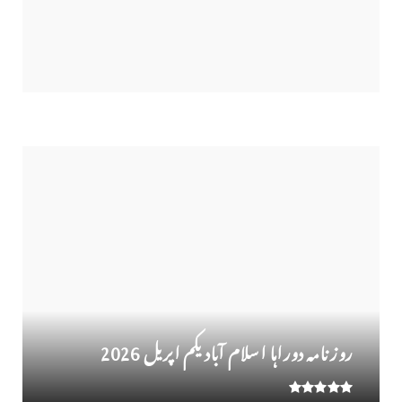
مہینے کا سب سے اوپر
روز نامہ دوراہا اسلام آباد یکم اپریل 2026