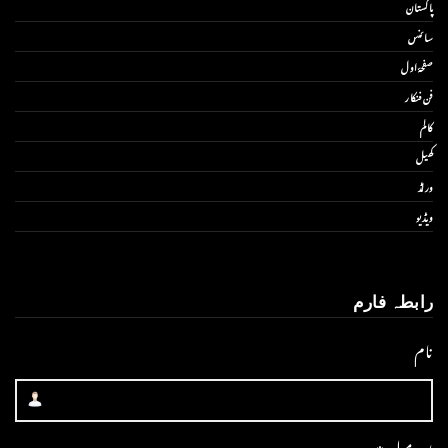
پاکستان
سائنس
صفحۂ اول
فن فنکار
کالم
کھیل
ورلڈ
ویڈیو
رابطہ فارم
نام