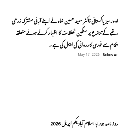
اوورسیز پاکستانی ڈاکٹر سعید حسین شاہ نے اپنے آبائی مشترکہ زرعی
رقبے کے تنازع پر سنگین تحفظات کا اظہار کرتے ہوئے متعلقہ
حکام سے فوری کارروائی کی اپیل کی ہے۔
May 17, 2026
Unknown
روز نامہ دوراہا اسلام آباد یکم اپریل 2026