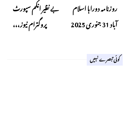
روزنامہ دوراہا اسلام
بے نظیر انکم سپورٹ
آباد 31 جنوری 2025
پروگترام نیوز،،،
کوئی تبصرے نہیں