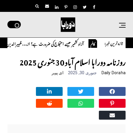
تازہ ترین خبر:
آزاد کشمیر جیسے احتجاج کی ضرورت ہے؟ از،،، ظہیرالدین بابر
​تح
کالم
کالم
روزنامہ دوراہا اسلام آباد 30 جنوری 2025
Daily Doraha
جنوری 30, 2025
ای پیپر