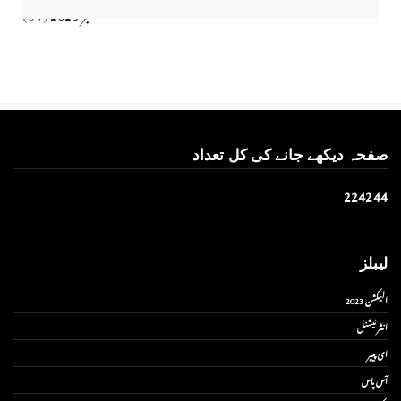
ستمبر 2023
(64)
صفحہ دیکھے جانے کی کل تعداد
2
2
4
2
4
4
لیبلز
الیکشن 2023
انٹر نیشنل
ای پیپر
آس پاس