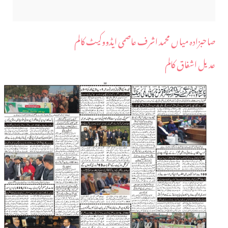
صاحبزادہ میاں محمد اشرف عاصمی ایڈووکیٹ کالم
عدیل اشفاق کالم