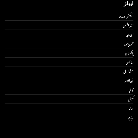
لیبلز
الیکشن 2023
انٹر نیشنل
ای پیپر
آس پاس
پاکستان
سائنس
صفحۂ اول
فن فنکار
کالم
کھیل
ورلڈ
ویڈیو