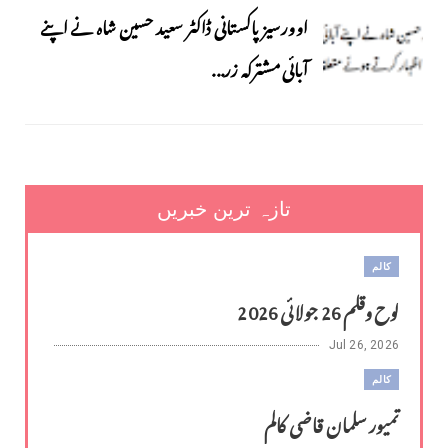
اوورسیز پاکستانی ڈاکٹر سعید حسین شاہ نے اپنے
آبائی مشترکہ زر...
تازہ ترین خبریں
کالم
لوح وقلم 26 جولائی 2026
Jul 26, 2026
کالم
تمیور سلمان قاضی کالم