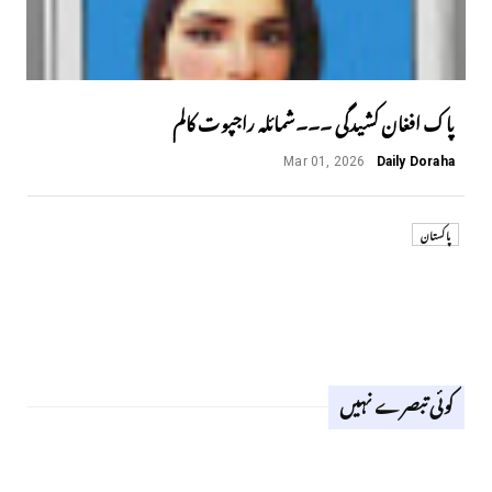
پاک افغان کشیدگی ۔۔۔شمائلہ راجپوت کالم
Mar 01, 2026
Daily Doraha
پاکستان
کوئی تبصرے نہیں