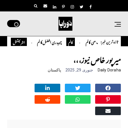
تازہ ترین خبر:
تمیور سلمان قاضی کالم
چوہدری افضل کالم
اوورسیز پاکس
کالم
انٹر نیشنل
میر پور خاص نیوز،،،
Daily Doraha
جنوری 29, 2025
پاکستان