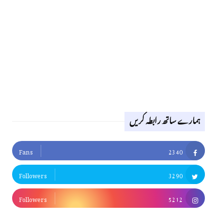
ہمارے ساتھ رابطہ کریں
Fans
2340
Followers
3290
Followers
5212