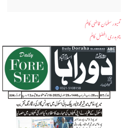
تمیور سلمان قاضی کالم
چوہدری افضل کالم