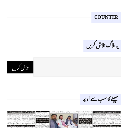
COUNTER
یہ بلاگ تلاش کریں
مہینے کا سب سے اوپر