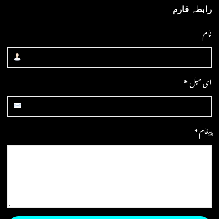
رابطہ فارم
نام
ای میل
*
پیغام
*