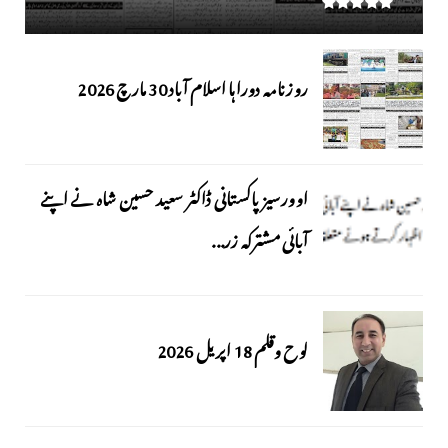
روزنامہ دوراہا اسلام آباد 30 مارچ 2026
اوورسیز پاکستانی ڈاکٹر سعید حسین شاہ نے اپنے
آبائی مشترکہ زر...
لوح وقلم 18 اپریل 2026