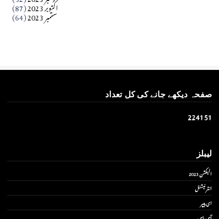
اکتوبر 2023
(87)
ستمبر 2023
(64)
صفحہ دیکھے جانے کی کل تعداد
2
2
4
1
5
1
لیبلز
الیکشن 2023
انٹر نیشنل
ای پیپر
آس پاس