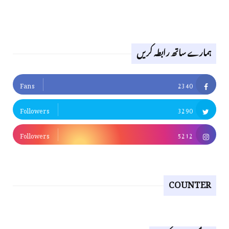
ہمارے ساتھ رابطہ کریں
Fans
2340
Followers
3290
Followers
5212
COUNTER