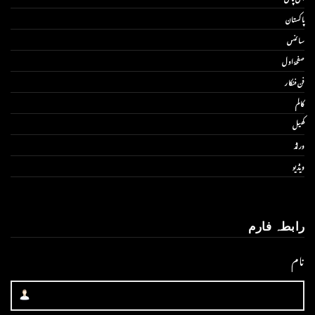
پاکستان
سائنس
صفحۂ اول
فن فنکار
کالم
کھیل
ورلڈ
ویڈیو
رابطہ فارم
نام