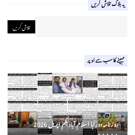
یہ بلاگ تلاش کریں
مہینے کا سب سے اوپر
روز نامہ دوراہا اسلام آباد یکم اپریل 2026