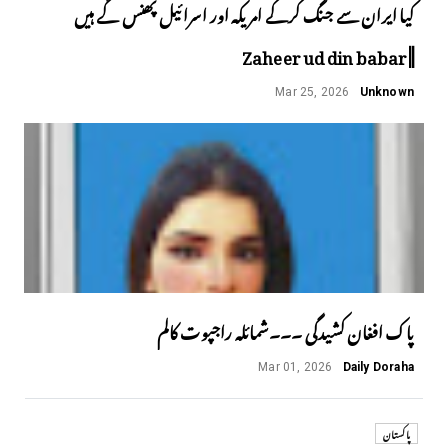
کیا ایران سے جنگ کرکے امریکہ اور اسرائیل پھنس گے ہیں
||Zaheer ud din babar
Mar 25, 2026
Unknown
پاک افغان کشیدگی ۔۔۔شمائلہ راجپوت کالم
Mar 01, 2026
Daily Doraha
پاکستان