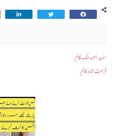
سعید احمد ملک کالم
فرحت شاہ کالم