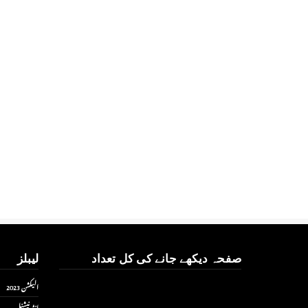
صفحہ دیکھے جانے کی کل تعداد
لیبلز
الیکشن 2023
انٹر نیشنل