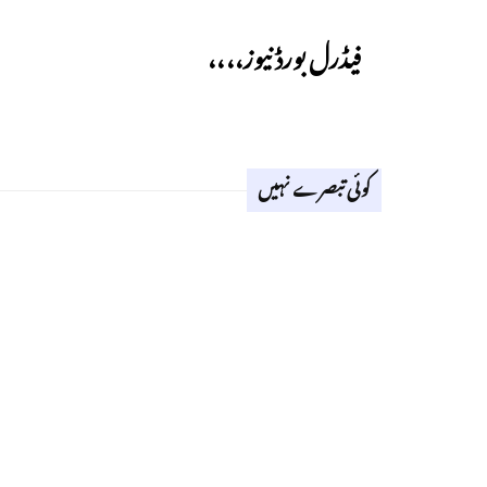
Previous
فیڈرل بورڈ نیوز،،،،
کوئی تبصرے نہیں