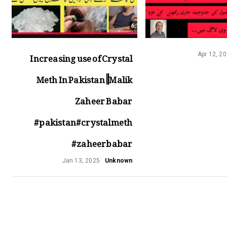
Increasing use of Crystal
Apr 12, 2
Meth In Pakistan ||Malik
Zaheer Babar
#pakistan#crystalmeth
#zaheerbabar
Jan 13, 2025
Unknown