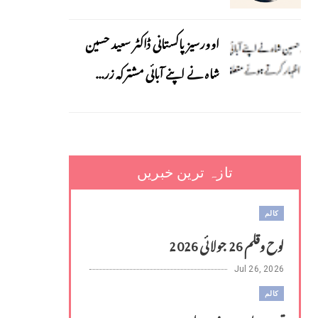
اوورسیز پاکستانی ڈاکٹر سعید حسین
شاہ نے اپنے آبائی مشترکہ زر...
تازہ ترین خبریں
کالم
لوح وقلم 26 جولائی 2026
Jul 26, 2026
کالم