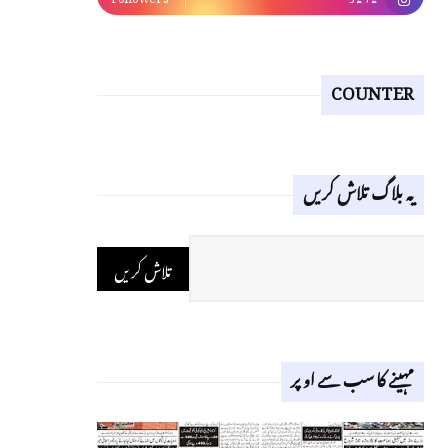
COUNTER
یہ بلاگ تلاش کریں
مہینے کا سب سے اوپر