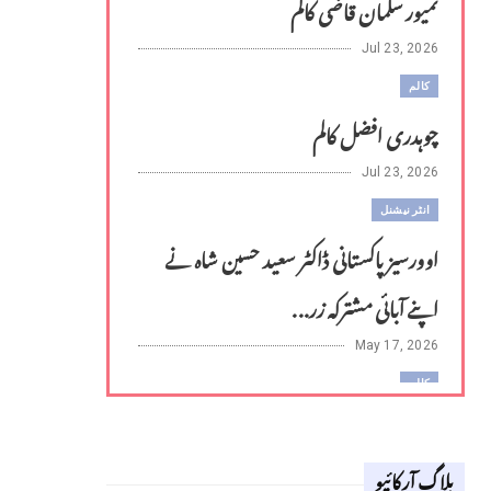
تمیور سلمان قاضی کالم
Jul 23, 2026
کالم
چوہدری افضل کالم
Jul 23, 2026
انٹر نیشنل
اوورسیز پاکستانی ڈاکٹر سعید حسین شاہ نے
اپنے آبائی مشترکہ زر...
May 17, 2026
کالم
لوح وقلم 18 اپریل 2026
بلاگ آرکائیو
Apr 18, 2026