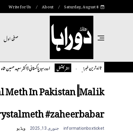
Write for Us
About
Saturday, August 8
صفحۂ اول
تازہ ترین خبر:
چوہدری افضل کالم
اوورسیز پاکستانی ڈاکٹر سعید حسین شاہ نے ا
کالم
انٹر نیشنل
l Meth In Pakistan ||Malik
rystalmeth #zaheerbabar
informationboxticket
جنوری 13, 2025
ویڈیو