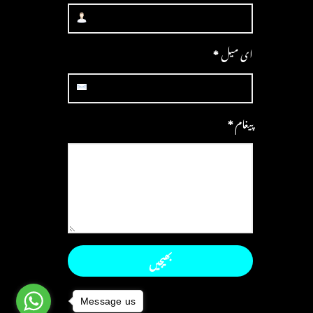
ای میل
*
پیغام
*
Message us