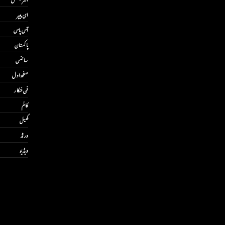
ای پیپر
آس پاس
پاکستان
سائنس
صفحۂ اول
فن فنکار
کالم
کھیل
ورلڈ
ویڈیو