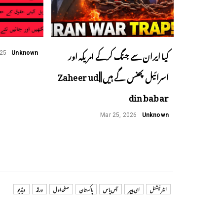
کیا ایران سے جنگ کرکے امریکہ اور
025
Unknown
اسرائیل پھنس گے ہیں ||Zaheer ud
din babar
Mar 25, 2026
Unknown
انٹر نیشنل
ای پیپر
آس پاس
پاکستان
صفحۂ اول
ورلڈ
ویڈیو