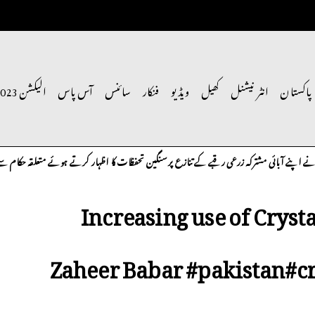
پاکستان
انٹر نیشنل
کھیل
ویڈیو
فنکار
سائنس
آس پاس
الیکشن 2023
پنے آبائی مشترکہ زرعی رقبے کے تنازع پر سنگین تحفظات کا اظہار کرتے ہوئے متعلقہ حکام سے فوری
Increasing use of Crysta
Zaheer Babar #pakistan#c