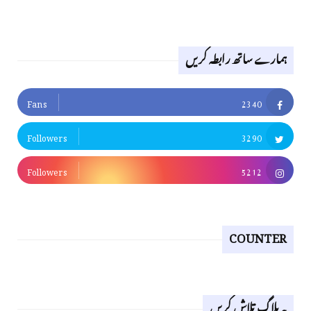
ہمارے ساتھ رابطہ کریں
Fans
2340
Followers
3290
Followers
5212
COUNTER
یہ بلاگ تلاش کریں