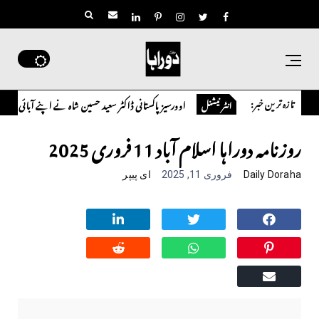
تازہ ترین خبر:
اوورسیز پاکستانی ڈاکٹر سعید حسین شاہ نے اپنے آبائی مشترکہ زرعی رقبے کے ت
انٹر نیشنل
روزنامہ دوراہا اسلام آباد 11 فروری 2025
Daily Doraha
فروری 11, 2025
ای پیپر