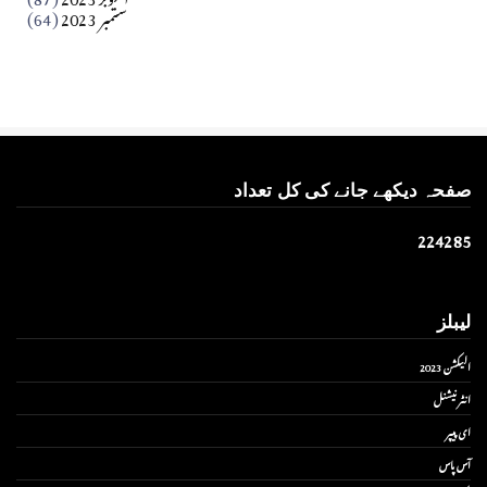
ستمبر 2023
(64)
صفحہ دیکھے جانے کی کل تعداد
2
2
4
2
8
5
لیبلز
الیکشن 2023
انٹر نیشنل
ای پیپر
آس پاس