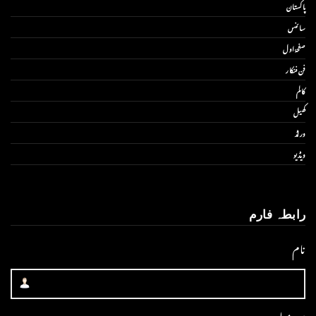
پاکستان
سائنس
صفحۂ اول
فن فنکار
کالم
کھیل
ورلڈ
ویڈیو
رابطہ فارم
نام