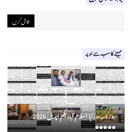
مہینے کا سب سے اوپر
روز نامہ دوراہا اسلام آباد یکم اپریل 2026