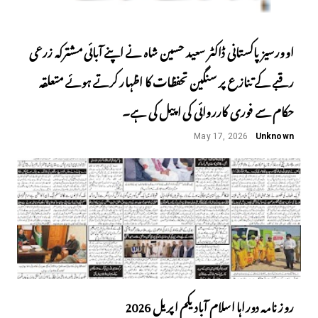
اوورسیز پاکستانی ڈاکٹر سعید حسین شاہ نے اپنے آبائی مشترکہ زرعی
رقبے کے تنازع پر سنگین تحفظات کا اظہار کرتے ہوئے متعلقہ
حکام سے فوری کارروائی کی اپیل کی ہے۔
May 17, 2026
Unknown
روز نامہ دوراہا اسلام آباد یکم اپریل 2026