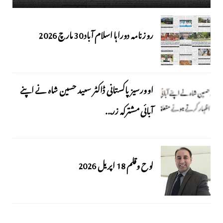
روزنامہ دوراہا اسلام آباد 30 مارچ 2026
اوورسیز پاکستانی ڈاکٹر سعید حسین شاہ نے اپنے
آبائی مشترکہ زر...
لوح وقلم 18 اپریل 2026