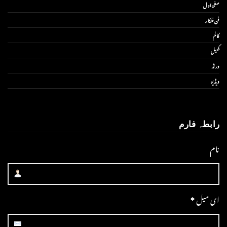
صفحۂ اول
فن فنکار
کالم
کھیل
ورلڈ
ویڈیو
رابطہ فارم
نام
ای میل
*