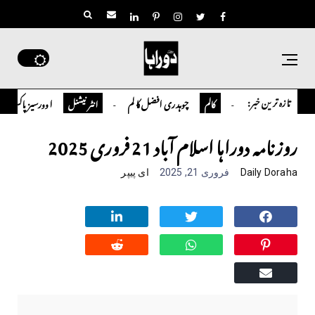
تازہ ترین خبر:
چوہدری افضل کالم
اوورسیز پاکستانی ڈاکٹر سعید حسین شاہ
کالم
انٹر نیشنل
روزنامہ دوراہا اسلام آباد 21 فروری 2025
Daily Doraha
فروری 21, 2025
ای پیپر