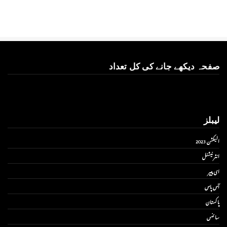
صفحہ دیکھے جانے کی کل تعداد
لیبلز
الیکشن 2023
انٹر نیشنل
ای پیپر
آس پاس
پاکستان
سائنس