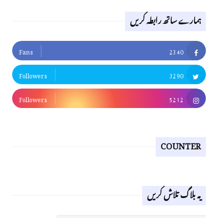
ہمارے ساتھ رابطہ کریں
Fans
2340
Followers
3290
Followers
5212
COUNTER
یہ بلاگ تلاش کریں