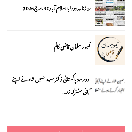
روزنامہ دوراہا اسلام آباد 30 مارچ 2026
تمیور سلمان قاضی کالم
اوورسیز پاکستانی ڈاکٹر سعید حسین شاہ نے اپنے
آبائی مشترکہ زر...