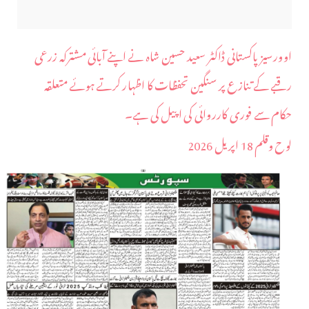
اوورسیز پاکستانی ڈاکٹر سعید حسین شاہ نے اپنے آبائی مشترکہ زرعی
رقبے کے تنازع پر سنگین تحفظات کا اظہار کرتے ہوئے متعلقہ
حکام سے فوری کارروائی کی اپیل کی ہے۔
لوح وقلم 18 اپریل 2026