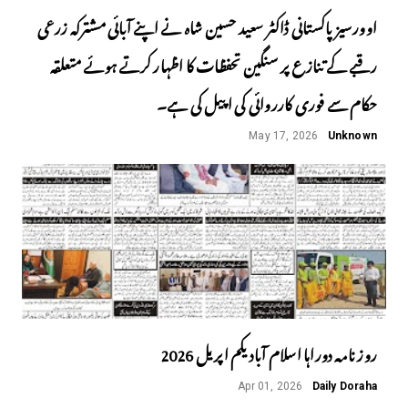
اوورسیز پاکستانی ڈاکٹر سعید حسین شاہ نے اپنے آبائی مشترکہ زرعی
رقبے کے تنازع پر سنگین تحفظات کا اظہار کرتے ہوئے متعلقہ
حکام سے فوری کارروائی کی اپیل کی ہے۔
May 17, 2026
Unknown
روز نامہ دوراہا اسلام آباد یکم اپریل 2026
Apr 01, 2026
Daily Doraha