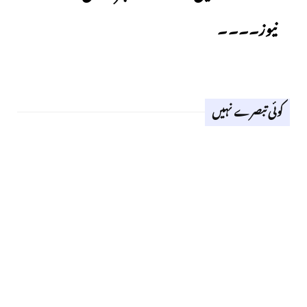
نیوز۔۔۔۔
کوئی تبصرے نہیں