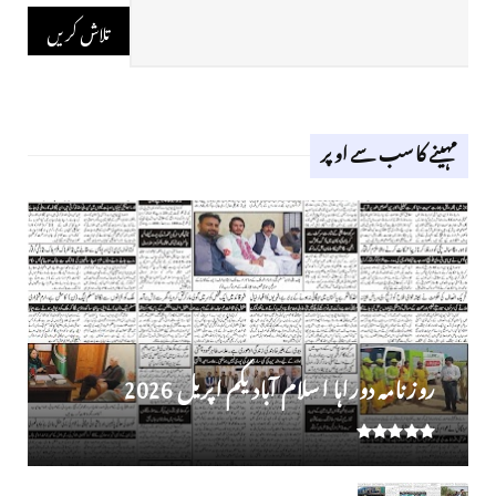
مہینے کا سب سے اوپر
روز نامہ دوراہا اسلام آباد یکم اپریل 2026