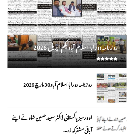
روز نامہ دوراہا اسلام آباد یکم اپریل 2026
روزنامہ دوراہا اسلام آباد 30 مارچ 2026
اوورسیز پاکستانی ڈاکٹر سعید حسین شاہ نے اپنے
آبائی مشترکہ زر...