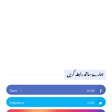
ہمارے ساتھ رابطہ کریں
Fans
2340
Followers
3290