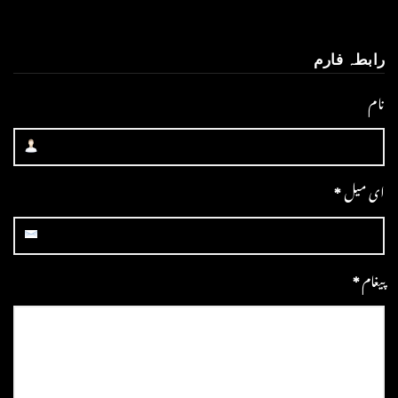
رابطہ فارم
نام
ای میل
*
پیغام
*