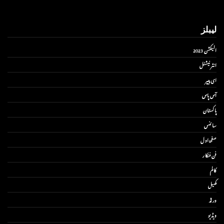
لیبلز
الیکشن 2023
انٹر نیشنل
ای پیپر
آس پاس
پاکستان
سائنس
صفحۂ اول
فن فنکار
کالم
کھیل
ورلڈ
ویڈیو