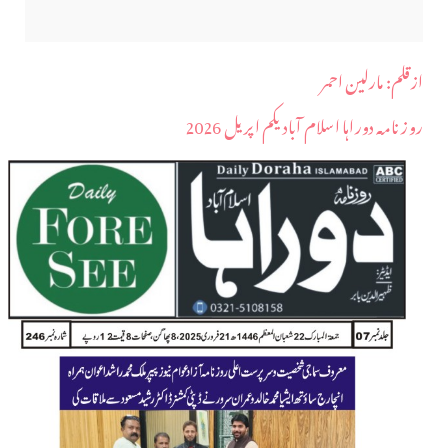
ازقلم: مارلین احمر
روز نامہ دوراہا اسلام آباد یکم اپریل 2026