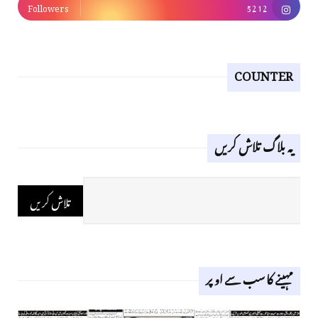
Followers
5212
COUNTER
یہ بلاگ تلاش کریں
مہینے کا سب سے اوپر