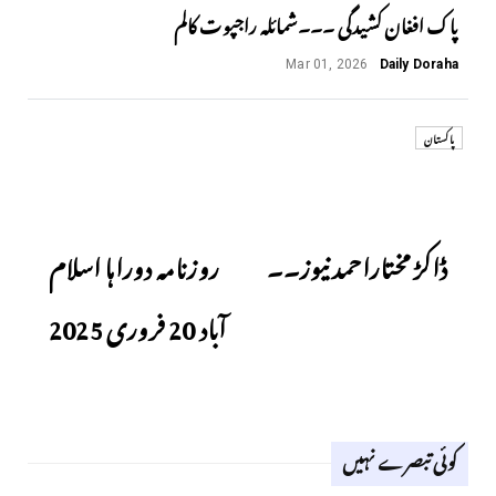
پاک افغان کشیدگی ۔۔۔شمائلہ راجپوت کالم
Mar 01, 2026
Daily Doraha
پاکستان
Next
Previous
ڈاکڑ مختاراحمد نیوز۔۔
روزنامہ دوراہا اسلام
آباد 20 فروری 2025
کوئی تبصرے نہیں