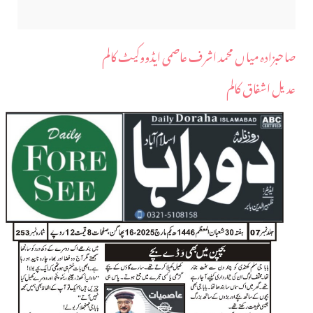
صاحبزادہ میاں محمد اشرف عاصمی ایڈووکیٹ کالم
عدیل اشفاق کالم