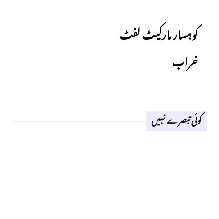
Previous
کوہسار مارکیٹ لفٹ
خراب
کوئی تبصرے نہیں