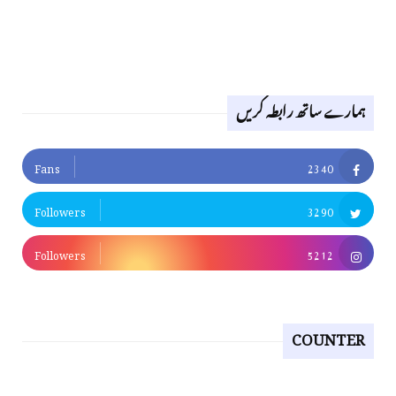
ہمارے ساتھ رابطہ کریں
Fans
2340
Followers
3290
Followers
5212
COUNTER