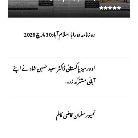
روزنامہ دوراہا اسلام آباد 30 مارچ 2026
اوورسیز پاکستانی ڈاکٹر سعید حسین شاہ نے اپنے
آبائی مشترکہ زر...
تمیور سلمان قاضی کالم