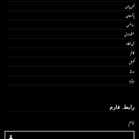
آس پاس
پاکستان
سائنس
صفحۂ اول
فن فنکار
کالم
کھیل
ورلڈ
ویڈیو
رابطہ فارم
نام