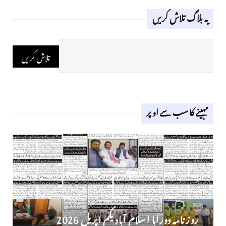
یہ بلاگ تلاش کریں
مہینے کا سب سے اوپر
روز نامہ دوراہا اسلام آباد یکم اپریل 2026