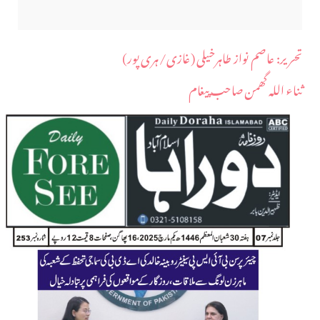
​تحریر: عاصم نواز طاہرخیلی (غازی/ہری پور)
ثناء اللہ گھمن صاحب پیغام