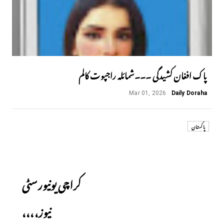
پاک افغان کشیدگی ۔۔۔شمائلہ راجپوت کالم
Mar 01, 2026
Daily Doraha
پاکستان
Next
کراچی یونیورسٹی
نیوز،،،،