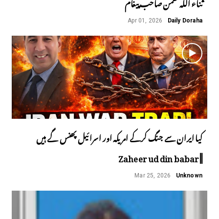
ثناء اللہ گھمن صاحب پیغام
Apr 01, 2026
Daily Doraha
کیا ایران سے جنگ کرکے امریکہ اور اسرائیل پھنس گے ہیں
||Zaheer ud din babar
Mar 25, 2026
Unknown