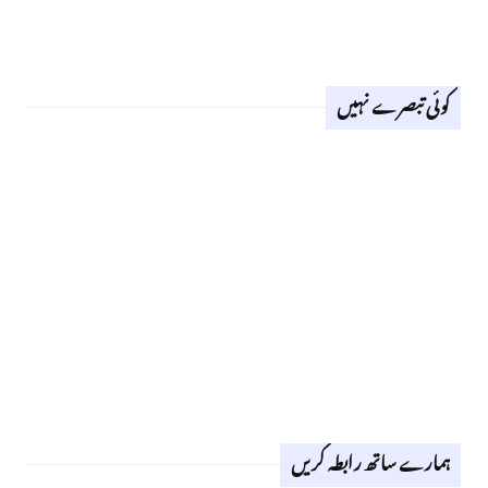
کوئی تبصرے نہیں
ہمارے ساتھ رابطہ کریں