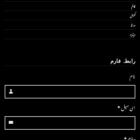
کالم
کھیل
ورلڈ
ویڈیو
رابطہ فارم
نام
ای میل
*
پیغام
*