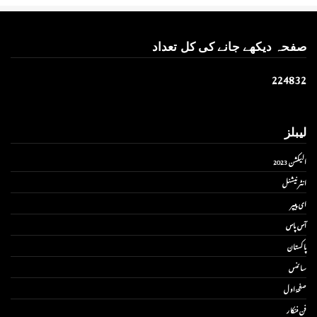
صفحہ دیکھے جانے کی کل تعداد
2
2
4
8
3
2
لیبلز
الیکشن 2023
انٹر نیشنل
ای پیپر
آس پاس
پاکستان
سائنس
صفحۂ اول
فن فنکار