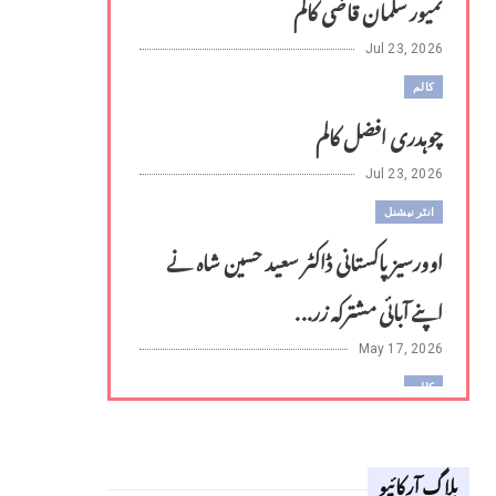
تمیور سلمان قاضی کالم
Jul 23, 2026
کالم
چوہدری افضل کالم
Jul 23, 2026
انٹر نیشنل
اوورسیز پاکستانی ڈاکٹر سعید حسین شاہ نے
اپنے آبائی مشترکہ زر...
May 17, 2026
کالم
لوح وقلم 18 اپریل 2026
بلاگ آرکائیو
Apr 18, 2026