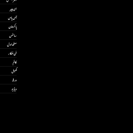
ای پیپر
آس پاس
پاکستان
سائنس
صفحۂ اول
فن فنکار
کالم
کھیل
ورلڈ
ویڈیو