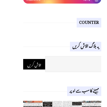
COUNTER
یہ بلاگ تلاش کریں
مہینے کا سب سے اوپر