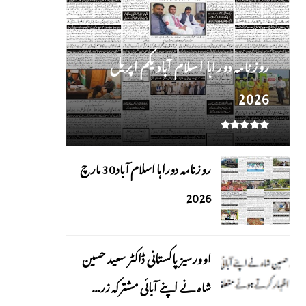
روز نامہ دوراہا اسلام آباد یکم اپریل
2026
روزنامہ دوراہا اسلام آباد 30 مارچ
2026
اوورسیز پاکستانی ڈاکٹر سعید حسین
شاہ نے اپنے آبائی مشترکہ زر...