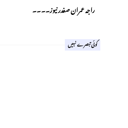
راجہ عمران صفدر نیوز۔۔۔۔
کوئی تبصرے نہیں