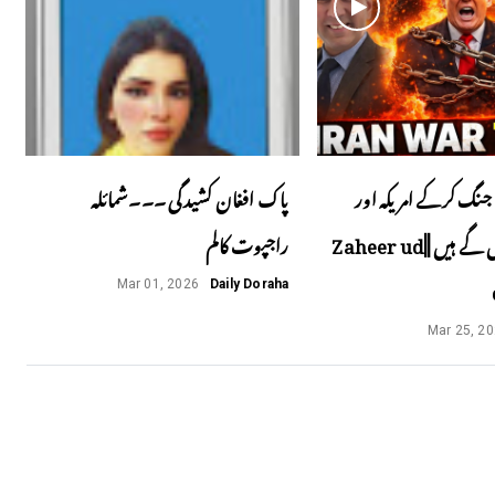
جنگ کرکے امریکہ اور
پاک افغان کشیدگی ۔۔۔شمائلہ
اسرائیل پھنس گے ہیں ||Zaheer ud
راجپوت کالم
Mar 01, 2026
Daily Doraha
Mar 25, 2
Next