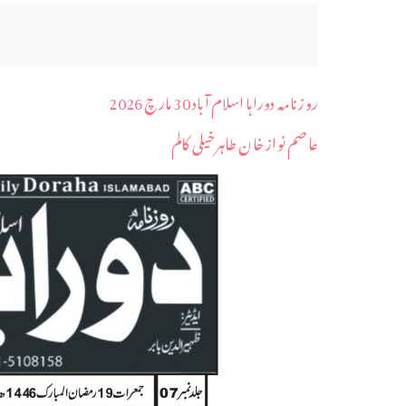
روزنامہ دوراہا اسلام آباد 30 مارچ 2026
عاصم نواز خان طاہرخیلی کالم