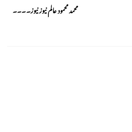
محمد محمود عالم نیوز نیوز۔۔۔۔