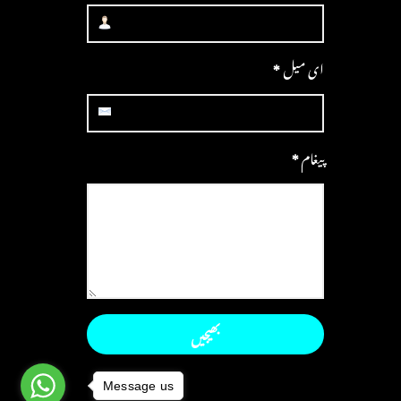
ای میل
*
پیغام
*
Message us