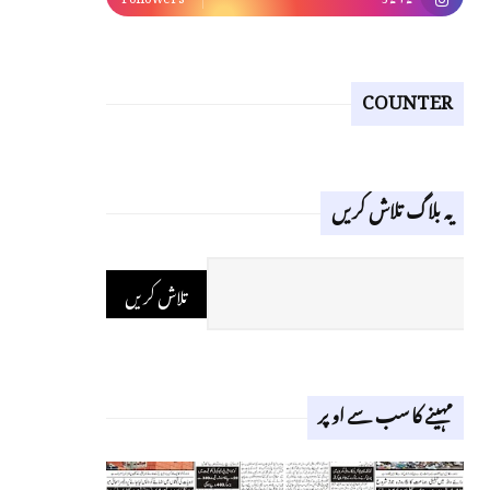
COUNTER
یہ بلاگ تلاش کریں
مہینے کا سب سے اوپر