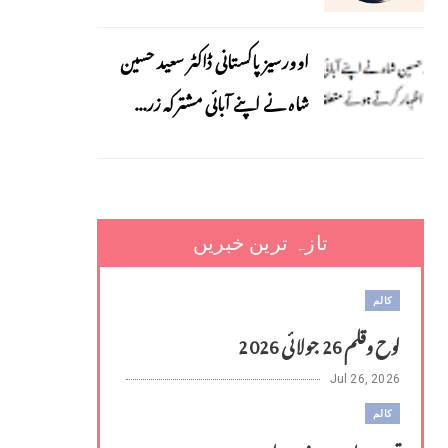
اوورسیز پاکستانی ڈاکٹر سعید حسین
شاہ نے اپنے آبائی مشترکہ زر...
تازہ ترین خبریں
کالم
لوح وقلم 26 جولائی 2026
Jul 26, 2026
کالم