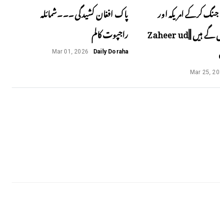
جنگ کرکے امریکہ اور
پاک افغان کشیدگی ۔۔۔شمائلہ
اسرائیل پھنس گے ہیں ||Zaheer ud
راجپوت کالم
Mar 01, 2026
Daily Doraha
Mar 25, 2