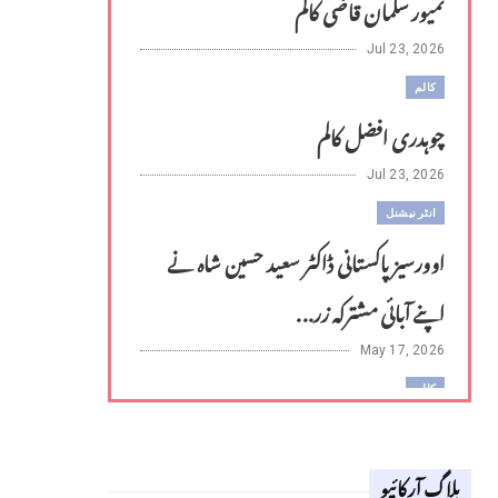
تمیور سلمان قاضی کالم
Jul 23, 2026
کالم
چوہدری افضل کالم
Jul 23, 2026
انٹر نیشنل
اوورسیز پاکستانی ڈاکٹر سعید حسین شاہ نے
اپنے آبائی مشترکہ زر...
May 17, 2026
کالم
لوح وقلم 18 اپریل 2026
بلاگ آرکائیو
Apr 18, 2026