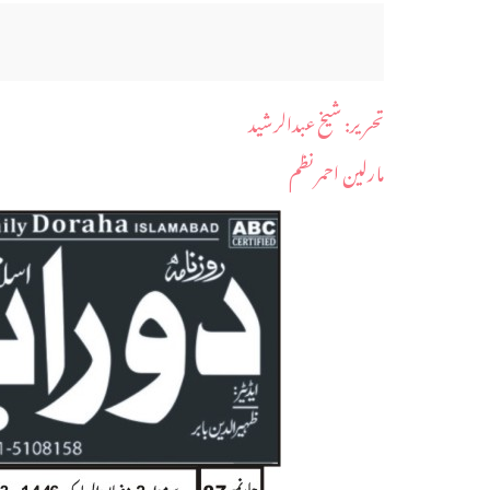
​تحریر: شیخ عبدالرشید
مارلین احمر نظم