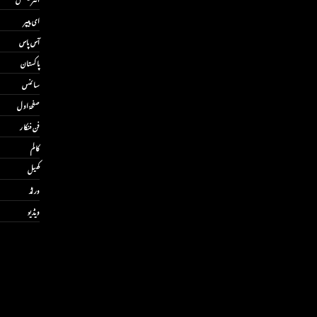
ای پیپر
آس پاس
پاکستان
سائنس
صفحۂ اول
فن فنکار
کالم
کھیل
ورلڈ
ویڈیو