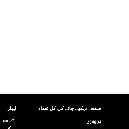
صفحہ دیکھے جانے کی کل تعداد
لیبلز
2
2
4
8
0
4
الیکشن 2023
انٹر نیشنل