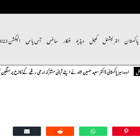
پاکستان
انٹر نیشنل
کھیل
ویڈیو
فنکار
سائنس
آس پاس
الیکشن 2023
وورسیز پاکستانی ڈاکٹر سعید حسین شاہ نے اپنے آبائی مشترکہ زرعی رقبے کے تنازع پر سنگین تحفظا