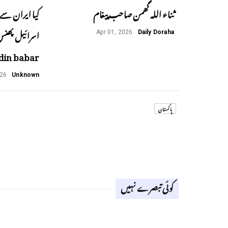
ثناء اللہ گھمن صاحب پیغام
کیا ایران سے 
Apr 01, 2026
Daily Doraha
din babar
026
Unknown
پاکستان
کوئی تبصرے نہیں