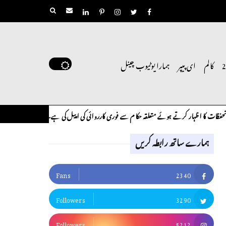
کالم
ای پیپر
ہمارا یوٹیوب چینل
ت کا اظہار کرتے ہوئے متعلقہ حکام سے فوری کارروائی کی اپیل کی ہے۔
لوح وقلم 18 اپریل 2026
کالم
ہمارے ساتھ رابطہ کریں
Fans
2340
Followers
3290
Followers
5212