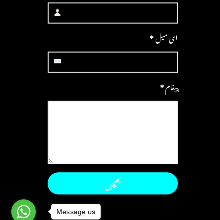
ای میل
*
پیغام
*
Message us