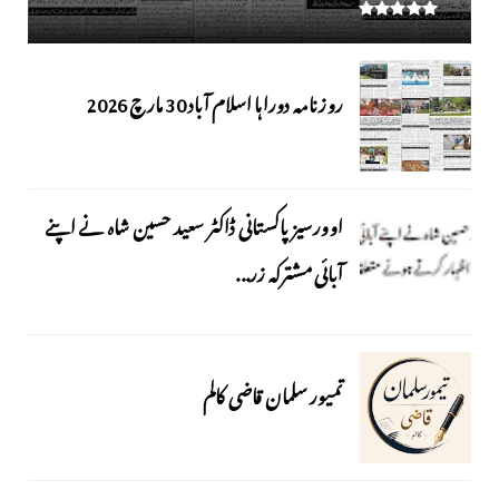
روزنامہ دوراہا اسلام آباد 30 مارچ 2026
اوورسیز پاکستانی ڈاکٹر سعید حسین شاہ نے اپنے
آبائی مشترکہ زر...
تمیور سلمان قاضی کالم