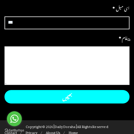
ای میل
*
پیغام
*
Copyright ©
2026 | Daily Doraha | All Rights Reserved
Contact
Privacy
About Us
Home