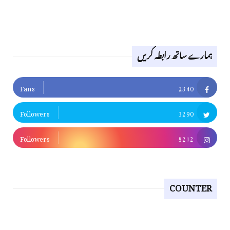
ہمارے ساتھ رابطہ کریں
Fans
2340
Followers
3290
Followers
5212
COUNTER