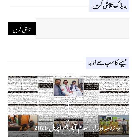
یہ بلاگ تلاش کریں
مہینے کا سب سے اوپر
روز نامہ دوراہا اسلام آباد یکم اپریل 2026