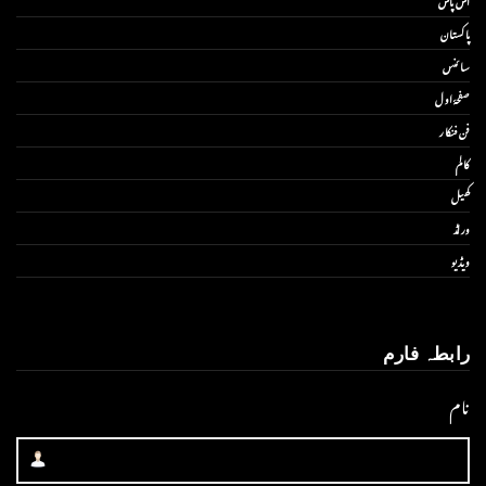
آس پاس
پاکستان
سائنس
صفحۂ اول
فن فنکار
کالم
کھیل
ورلڈ
ویڈیو
رابطہ فارم
نام