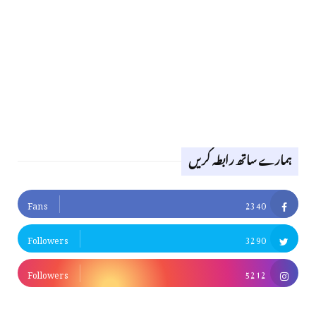
ہمارے ساتھ رابطہ کریں
Fans
2340
Followers
3290
Followers
5212