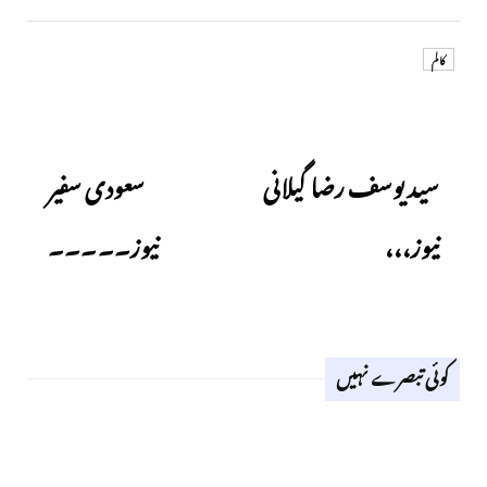
کالم
Next
Previous
سید یوسف رضا گیلانی
سعودی سفیر
نیوز،،،
نیوز۔۔۔۔۔
کوئی تبصرے نہیں