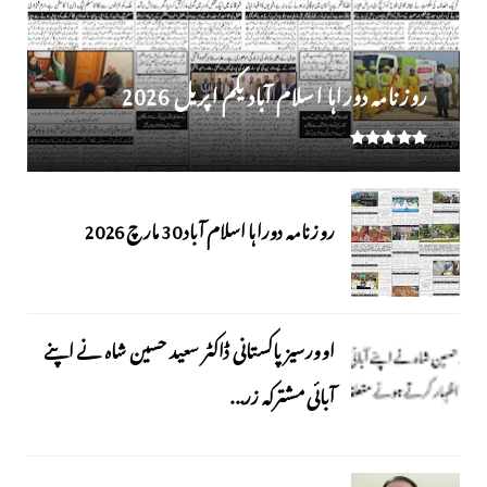
روز نامہ دوراہا اسلام آباد یکم اپریل 2026
روزنامہ دوراہا اسلام آباد 30 مارچ 2026
اوورسیز پاکستانی ڈاکٹر سعید حسین شاہ نے اپنے
آبائی مشترکہ زر...