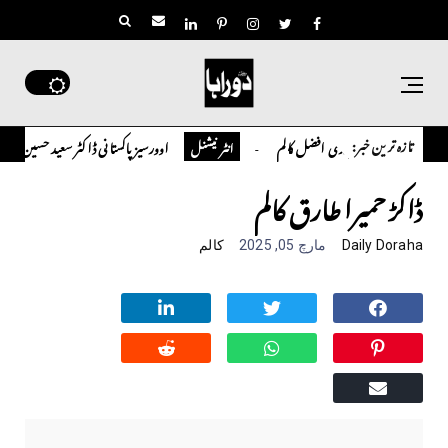
تازہ ترین خبر:
چوہدری افضل کالم
اوورسیز پاکستانی ڈاکٹر سعید حسین شاہ نے 
کالم
انٹر نیشنل
ڈاکڑ حمیرا طارق کالم
Daily Doraha
مارچ 05, 2025
کالم