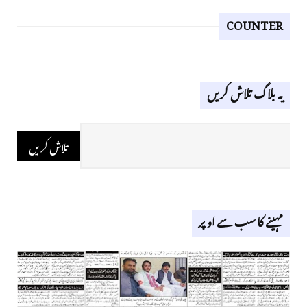
COUNTER
یہ بلاگ تلاش کریں
مہینے کا سب سے اوپر