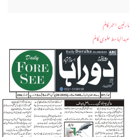
مارلین ا حمر کالم
عبدالباسط علوی کالم