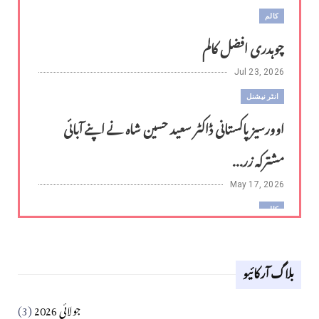
کالم
چوہدری افضل کالم
Jul 23, 2026
انٹر نیشنل
اوورسیز پاکستانی ڈاکٹر سعید حسین شاہ نے اپنے آبائی
مشترکہ زر...
May 17, 2026
کالم
لوح وقلم 18 اپریل 2026
بلاگ آرکائیو
Apr 18, 2026
کالم
جولائی 2026
(3)