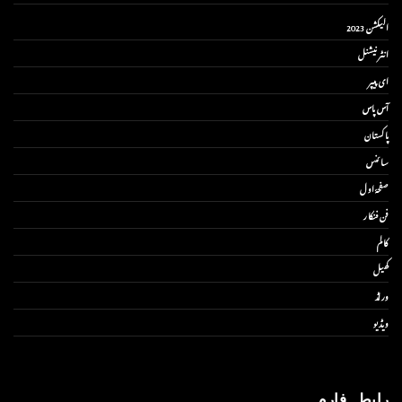
الیکشن 2023
انٹر نیشنل
ای پیپر
آس پاس
پاکستان
سائنس
صفحۂ اول
فن فنکار
کالم
کھیل
ورلڈ
ویڈیو
رابطہ فارم