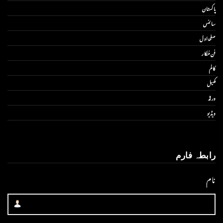
پاکستان
سائنس
صفحۂ اول
فن فنکار
کالم
کھیل
ورلڈ
ویڈیو
رابطہ فارم
نام