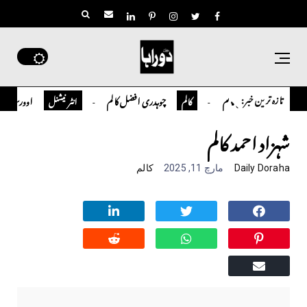
تازہ ترین خبر:
 سلمان قاضی کالم
چوہدری افضل کالم
اوورسیز پاکستانی ڈا
کالم
انٹر نیشنل
شہزاد احمد کالم
Daily Doraha
مارچ 11, 2025
کالم