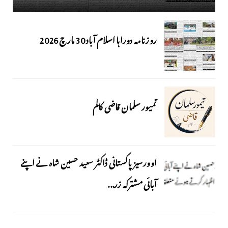
روزنامہ دوراہا اسلام آباد 30 مارچ 2026
تمیور سلمان قاضی کالم
اوورسیز پاکستانی ڈاکٹر سعید حسین شاہ نے اپنے
آبائی مشترکہ زر...