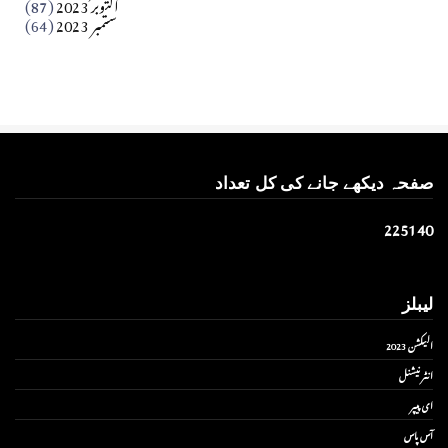
اکتوبر 2023
(87)
ستمبر 2023
(64)
صفحہ دیکھے جانے کی کل تعداد
2
2
5
1
4
0
لیبلز
الیکشن 2023
انٹر نیشنل
ای پیپر
آس پاس