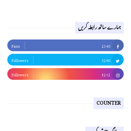
ہمارے ساتھ رابطہ کریں
Fans
2340
Followers
3290
Followers
5212
COUNTER
یہ بلاگ تلاش کریں