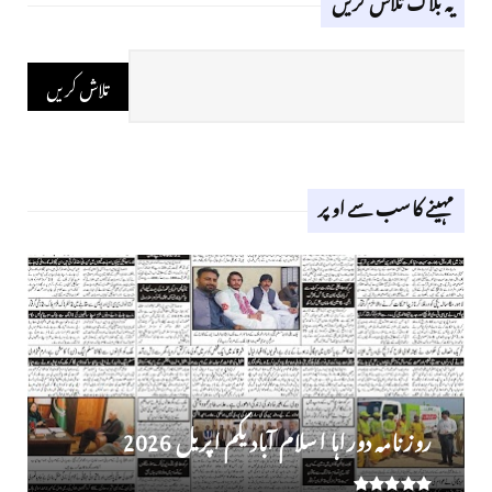
مہینے کا سب سے اوپر
روز نامہ دوراہا اسلام آباد یکم اپریل 2026