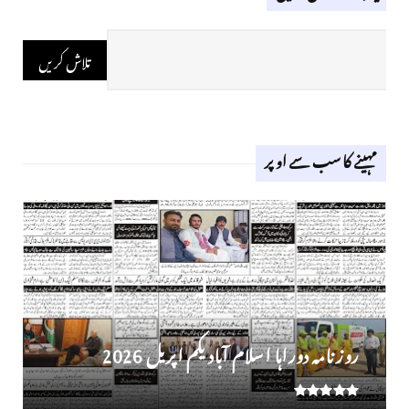
مہینے کا سب سے اوپر
روز نامہ دوراہا اسلام آباد یکم اپریل 2026