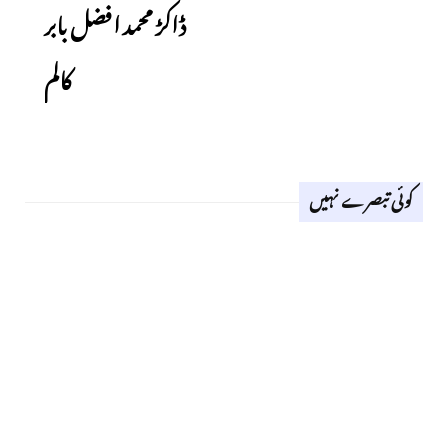
ڈاکڑ محمد افضل بابر
کالم
کوئی تبصرے نہیں