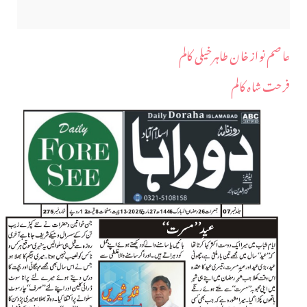
عاصم نواز خان طاہرخیلی کالم
فرحت شاہ کالم