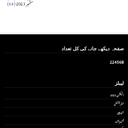
ستمبر 2023
(64)
صفحہ دیکھے جانے کی کل تعداد
2
2
4
5
6
8
لیبلز
الیکشن 2023
انٹر نیشنل
ای پیپر
آس پاس