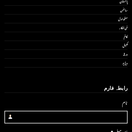
پاکستان
سائنس
صفحۂ اول
فن فنکار
کالم
کھیل
ورلڈ
ویڈیو
رابطہ فارم
نام
ای میل
*