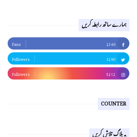
ہمارے ساتھ رابطہ کریں
Fans
2340
Followers
3290
Followers
5212
COUNTER
یہ بلاگ تلاش کریں