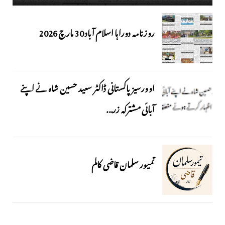
روزنامہ دوراہا اسلام آباد 30 مارچ 2026
اوورسیز پاکستانی ڈاکٹر سعید حسین شاہ نے اپنے
آبائی مشترکہ زر...
تمیور سلمان قاضی کالم