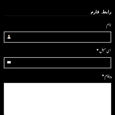
رابطہ فارم
نام
ای میل
*
پیغام
*