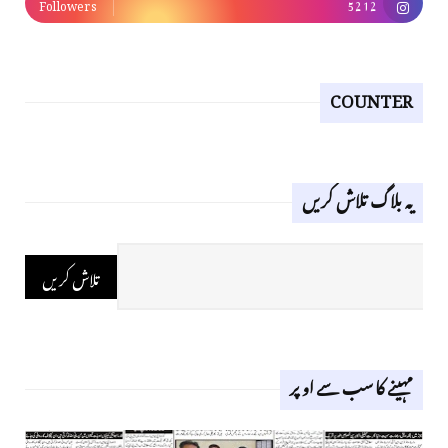
Followers
5212
COUNTER
یہ بلاگ تلاش کریں
مہینے کا سب سے اوپر