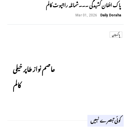
پاک افغان کشیدگی ۔۔۔شمائلہ راجپوت کالم
Mar 01, 2026
Daily Doraha
پاکستان
Next
عاصم نواز طاپر خیلی
کالم
کوئی تبصرے نہیں