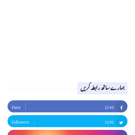
ہمارے ساتھ رابطہ کریں
Fans
2340
Followers
3290