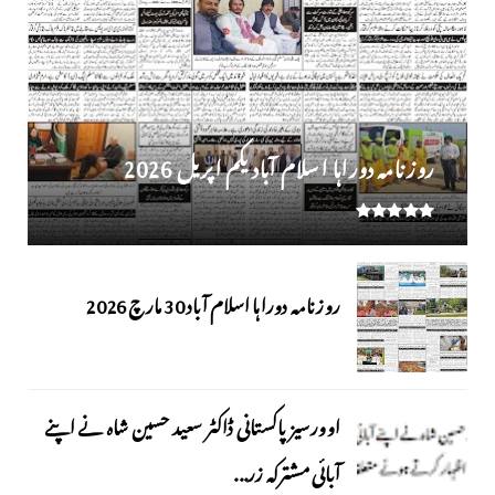
روز نامہ دوراہا اسلام آباد یکم اپریل 2026
روزنامہ دوراہا اسلام آباد 30 مارچ 2026
اوورسیز پاکستانی ڈاکٹر سعید حسین شاہ نے اپنے
آبائی مشترکہ زر...