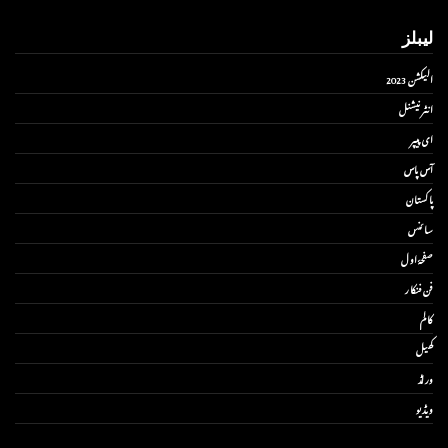
لیبلز
الیکشن 2023
انٹر نیشنل
ای پیپر
آس پاس
پاکستان
سائنس
صفحۂ اول
فن فنکار
کالم
کھیل
ورلڈ
ویڈیو