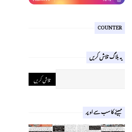
COUNTER
یہ بلاگ تلاش کریں
مہینے کا سب سے اوپر