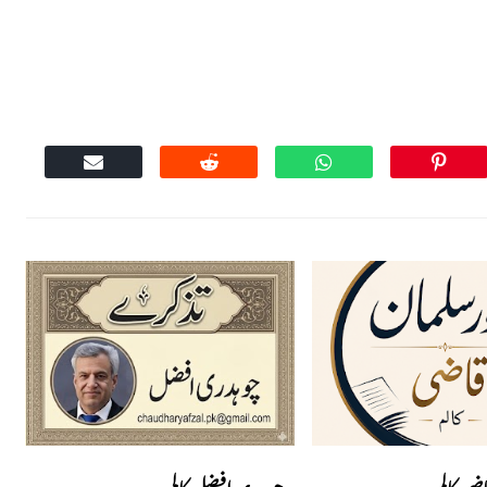
اضی کالم
چوہدری افضل کالم