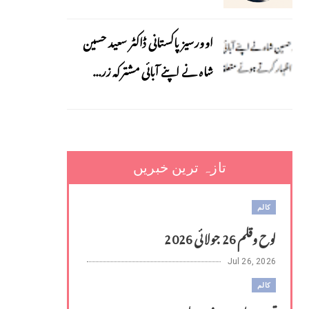
اوورسیز پاکستانی ڈاکٹر سعید حسین
شاہ نے اپنے آبائی مشترکہ زر...
تازہ ترین خبریں
کالم
لوح وقلم 26 جولائی 2026
Jul 26, 2026
کالم