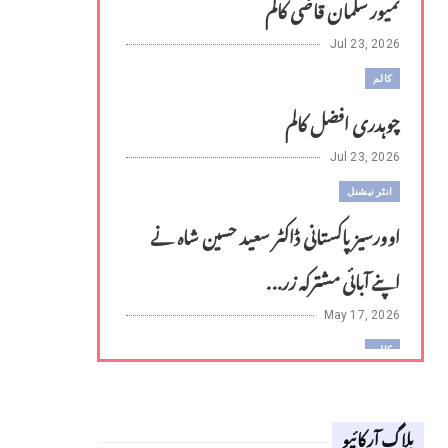
تمیور سلمان قاضی کالم
Jul 23, 2026
کالم
چوہدری افضل کالم
Jul 23, 2026
انٹر نیشنل
اوورسیز پاکستانی ڈاکٹر سعید حسین شاہ نے
اپنے آبائی مشترکہ زر...
May 17, 2026
کالم
لوح وقلم 18 اپریل 2026
بلاگ آرکائیو
Apr 18, 2026