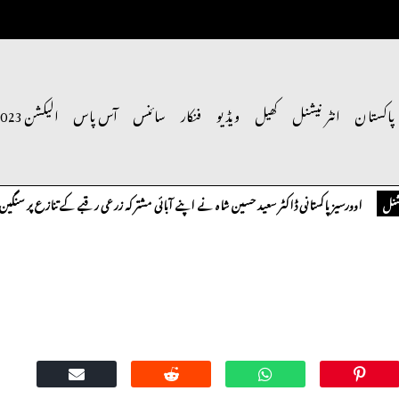
پاکستان
انٹر نیشنل
کھیل
ویڈیو
فنکار
سائنس
آس پاس
الیکشن 2023
ورسیز پاکستانی ڈاکٹر سعید حسین شاہ نے اپنے آبائی مشترکہ زرعی رقبے کے تنازع پر سنگین تحفظات 