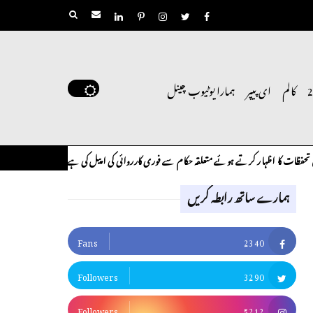
کالم
ای پیپر
ہمارا یوٹیوب چینل
کا اظہار کرتے ہوئے متعلقہ حکام سے فوری کارروائی کی اپیل کی ہے۔
لوح وقلم 18 اپریل 2026
کالم
ہمارے ساتھ رابطہ کریں
Fans
2340
Followers
3290
Followers
5212