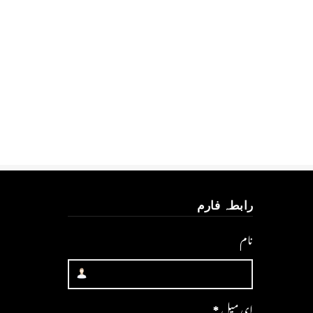
رابطہ فارم
نام
ای میل
*