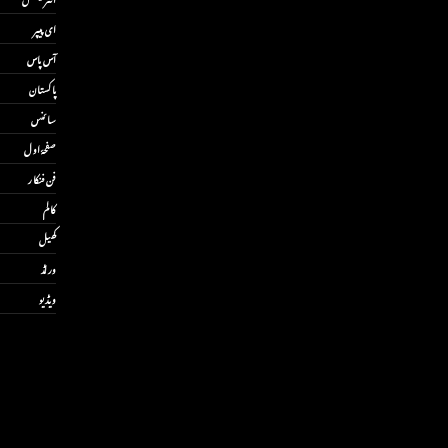
ای پیپر
آس پاس
پاکستان
سائنس
صفحۂ اول
فن فنکار
کالم
کھیل
ورلڈ
ویڈیو