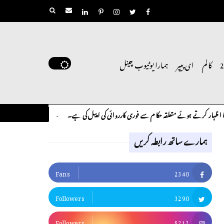
کالم
ای پیپر
ہمارا یوٹیوب چینل
ر کرتے ہوئے متعلقہ حکام سے فوری کارروائی کی اپیل کی ہے۔
لوح وقلم 18 اپریل 2026
کالم
ہمارے ساتھ رابطہ کریں
Fans
2340
Followers
3290
Followers
5212