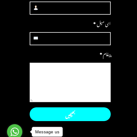
ای میل
*
پیغام
*
Message us