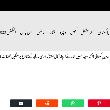
پاکستان
انٹر نیشنل
کھیل
ویڈیو
فنکار
سائنس
آس پاس
الیکشن 2023
کستانی ڈاکٹر سعید حسین شاہ نے اپنے آبائی مشترکہ زرعی رقبے کے تنازع پر سنگین تحفظات کا اظہا