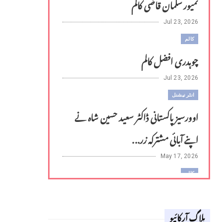
تمیور سلمان قاضی کالم
Jul 23, 2026
کالم
چوہدری افضل کالم
Jul 23, 2026
انٹر نیشنل
اوورسیز پاکستانی ڈاکٹر سعید حسین شاہ نے
اپنے آبائی مشترکہ زر...
May 17, 2026
کالم
لوح وقلم 18 اپریل 2026
بلاگ آرکائیو
Apr 18, 2026