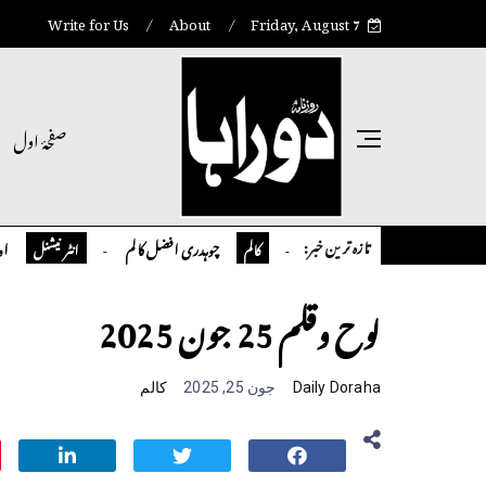
Write for Us
About
Friday, August 7
صفحۂ اول
تازہ ترین خبر:
تمیور سلمان قاضی کالم
چوہدری افضل کالم
اوورسیز پا
کالم
انٹر نیشنل
لوح وقلم 25 جون 2025
Daily Doraha
جون 25, 2025
کالم