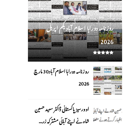
روز نامہ دوراہا اسلام آباد یکم اپریل
2026
روزنامہ دوراہا اسلام آباد 30 مارچ
2026
اوورسیز پاکستانی ڈاکٹر سعید حسین
شاہ نے اپنے آبائی مشترکہ زر...