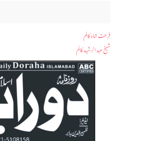
فرحت شاہ کالم
شیخ عبدالرشید کالم