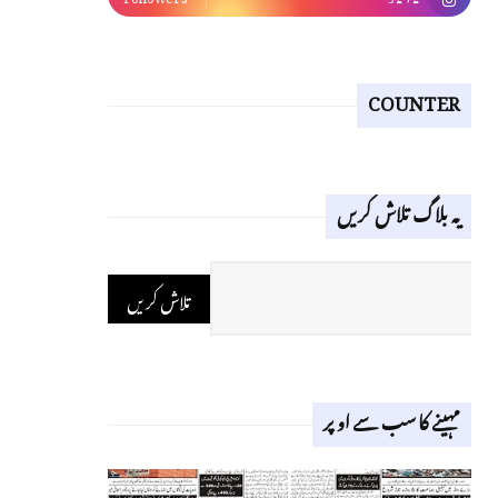
COUNTER
یہ بلاگ تلاش کریں
مہینے کا سب سے اوپر