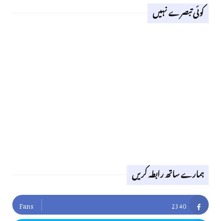
کوئی تبصرے نہیں
ہمارے ساتھ رابطہ کریں
Fans
2340