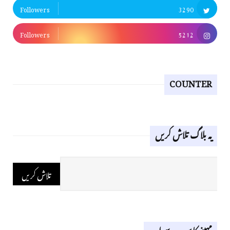
Followers
3290
Followers
5212
COUNTER
یہ بلاگ تلاش کریں
مہینے کا سب سے اوپر