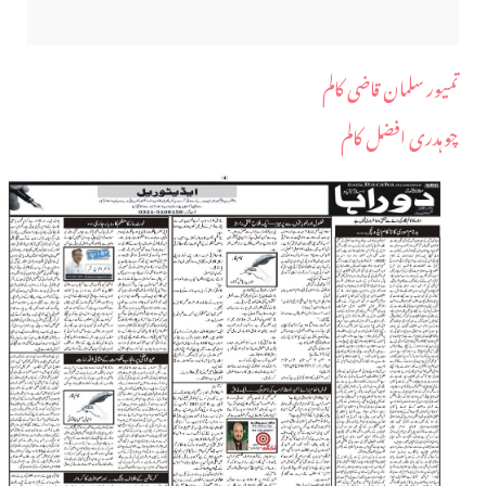
تمیور سلمان قاضی کالم
چوہدری افضل کالم