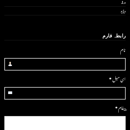
ورلڈ
ویڈیو
رابطہ فارم
نام
ای میل
*
پیغام
*