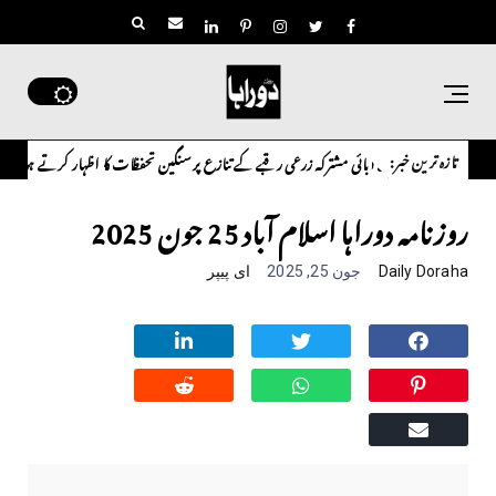
تازہ ترین خبر:
نے آبائی مشترکہ زرعی رقبے کے تنازع پر سنگین تحفظات کا اظہار کرتے ہوئے متعلقہ حکام سے فوری 
روزنامہ دوراہا اسلام آباد 25 جون 2025
Daily Doraha
جون 25, 2025
ای پیپر