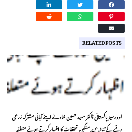
RELATED POSTS
اوورسیز پاکستانی ڈاکٹر سعید حسین شاہ نے اپنے آبائی مشترکہ زرعی
رقبے کے تنازع پر سنگین تحفظات کا اظہار کرتے ہوئے متعلقہ