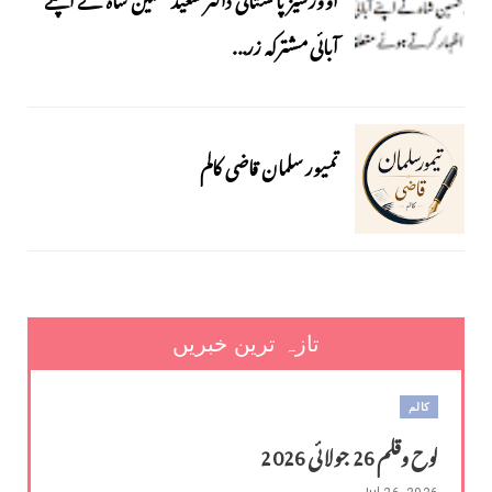
آبائی مشترکہ زر...
تمیور سلمان قاضی کالم
تازہ ترین خبریں
کالم
لوح وقلم 26 جولائی 2026