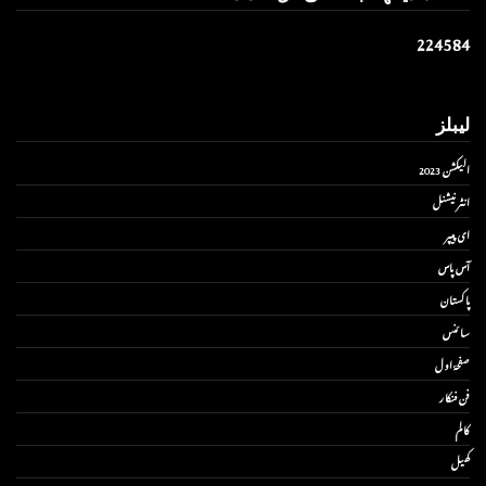
2
2
4
5
8
4
لیبلز
الیکشن 2023
انٹر نیشنل
ای پیپر
آس پاس
پاکستان
سائنس
صفحۂ اول
فن فنکار
کالم
کھیل