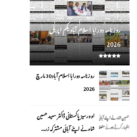
روز نامہ دوراہا اسلام آباد یکم اپریل
2026
روزنامہ دوراہا اسلام آباد 30 مارچ
2026
اوورسیز پاکستانی ڈاکٹر سعید حسین
شاہ نے اپنے آبائی مشترکہ زر...