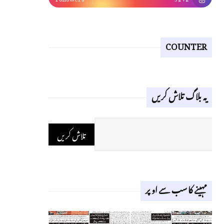
COUNTER
یہ بلاگ تلاش کریں
مہینے کا سب سے اوپر