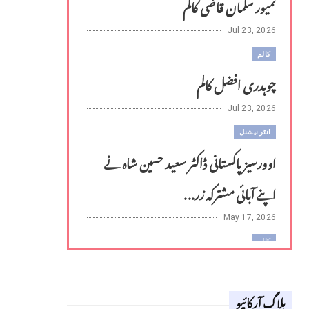
تمیور سلمان قاضی کالم
Jul 23, 2026
کالم
چوہدری افضل کالم
Jul 23, 2026
انٹر نیشنل
اوورسیز پاکستانی ڈاکٹر سعید حسین شاہ نے
اپنے آبائی مشترکہ زر...
May 17, 2026
کالم
لوح وقلم 18 اپریل 2026
بلاگ آرکائیو
Apr 18, 2026