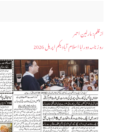
ازقلم: مارلین احمر
روز نامہ دوراہا اسلام آباد یکم اپریل 2026