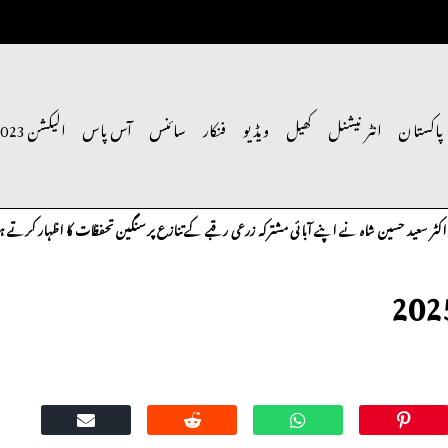
پاکستان
انٹر نیشنل
کھیل
ویڈیو
فنکار
سائنس
آس پاس
الیکشن 2023
ہ نے اپنے آبائی مشترکہ زرعی رقبے کے تنازع پر سنگین تحفظات کا اظہار کرتے ہوئے متعلقہ حکام س