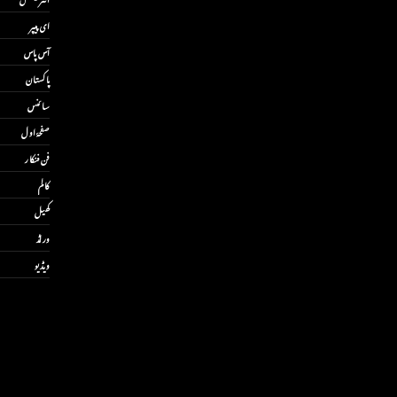
ای پیپر
آس پاس
پاکستان
سائنس
صفحۂ اول
فن فنکار
کالم
کھیل
ورلڈ
ویڈیو