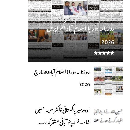
روز نامہ دوراہا اسلام آباد یکم اپریل
2026
روزنامہ دوراہا اسلام آباد 30 مارچ
2026
اوورسیز پاکستانی ڈاکٹر سعید حسین
شاہ نے اپنے آبائی مشترکہ زر...