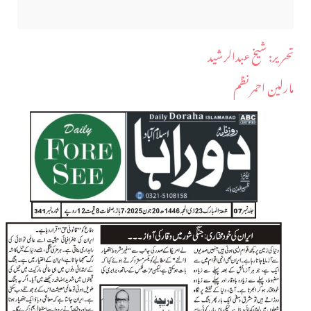
​تحریر: شیخ عبدالرشید
مارلین احمر نظم