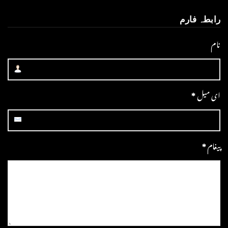
رابطہ فارم
نام
ای میل
*
پیغام
*