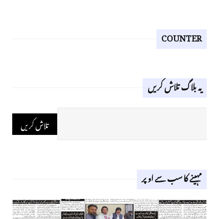
COUNTER
یہ بلاگ تلاش کریں
مہینے کا سب سے اوپر