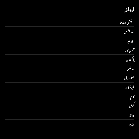
لیبلز
الیکشن 2023
انٹر نیشنل
ای پیپر
آس پاس
پاکستان
سائنس
صفحۂ اول
فن فنکار
کالم
کھیل
ورلڈ
ویڈیو