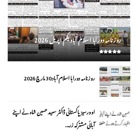
روز نامہ دوراہا اسلام آباد یکم اپریل 2026
روزنامہ دوراہا اسلام آباد 30 مارچ 2026
اوورسیز پاکستانی ڈاکٹر سعید حسین شاہ نے اپنے
آبائی مشترکہ زر...