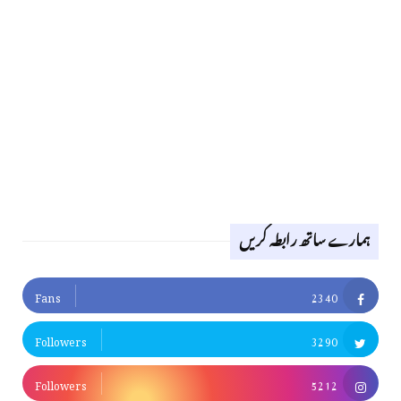
ہمارے ساتھ رابطہ کریں
Fans
2340
Followers
3290
Followers
5212