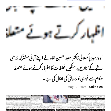
اوورسیز پاکستانی ڈاکٹر سعید حسین شاہ نے اپنے آبائی مشترکہ زرعی
رقبے کے تنازع پر سنگین تحفظات کا اظہار کرتے ہوئے متعلقہ
حکام سے فوری کارروائی کی اپیل کی ہے۔
May 17, 2026
Unknown