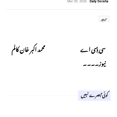
Mar 30, 2026
Daily Doraha
ای پیپر
Next
Previous
سی ٖڈی اے
محمد اکبر خان کالم
نیوز۔۔۔۔
کوئی تبصرے نہیں