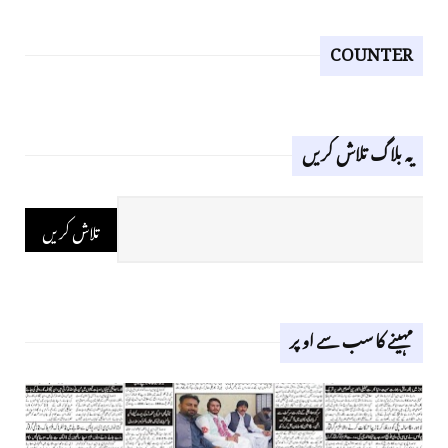
COUNTER
یہ بلاگ تلاش کریں
مہینے کا سب سے اوپر