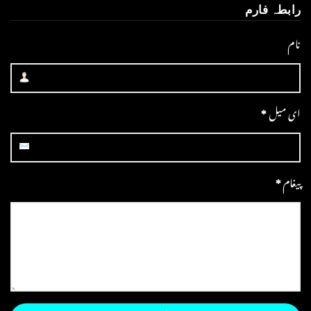
رابطہ فارم
نام
ای میل
*
پیغام
*