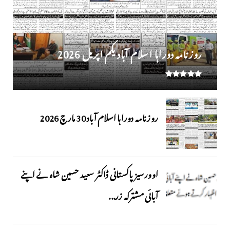
روز نامہ دوراہا اسلام آباد یکم اپریل 2026
روزنامہ دوراہا اسلام آباد 30 مارچ 2026
اوورسیز پاکستانی ڈاکٹر سعید حسین شاہ نے اپنے
آبائی مشترکہ زر...