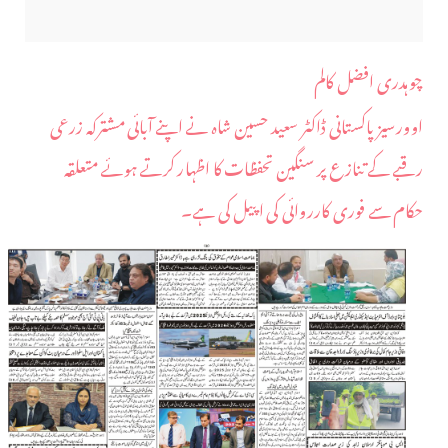
چوہدری افضل کالم
اوورسیز پاکستانی ڈاکٹر سعید حسین شاہ نے اپنے آبائی مشترکہ زرعی
رقبے کے تنازع پر سنگین تحفظات کا اظہار کرتے ہوئے متعلقہ
حکام سے فوری کارروائی کی اپیل کی ہے۔