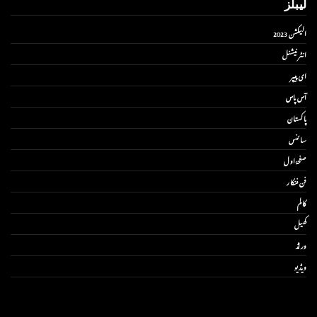
لیبلز
الیکشن 2023
انٹر نیشنل
ای پیپر
آس پاس
پاکستان
سائنس
صفحۂ اول
فن فنکار
کالم
کھیل
ورلڈ
ویڈیو