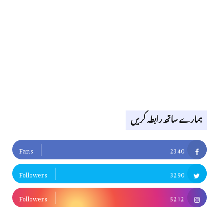
ہمارے ساتھ رابطہ کریں
Fans
2340
Followers
3290
Followers
5212