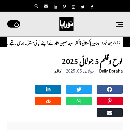
تازہ ترین خبر:
اوورسیز پاکستانی ڈاکٹر سعید حسین شاہ نے اپنے آبائی مشترکہ زرعی رقبے کے تنازع 
انٹر نیشنل
لوح وقلم 5 جولائی 2025
Daily Doraha
جولائی 05, 2025
کالم