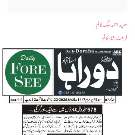
سعید احمد ملک کالم
فرحت شاہ کالم