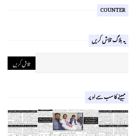
COUNTER
یہ بلاگ تلاش کریں
مہینے کا سب سے اوپر