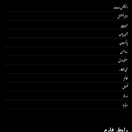
الیکشن 2023
انٹر نیشنل
ای پیپر
آس پاس
پاکستان
سائنس
صفحۂ اول
فن فنکار
کالم
کھیل
ورلڈ
ویڈیو
رابطہ فارم