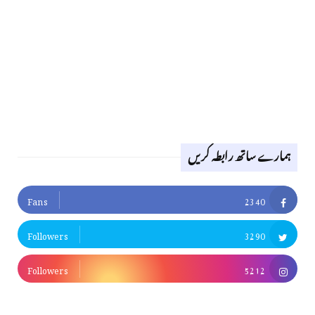
ہمارے ساتھ رابطہ کریں
Fans
2340
Followers
3290
Followers
5212