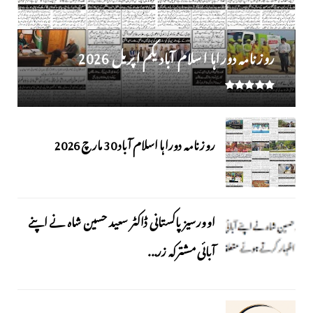
روز نامہ دوراہا اسلام آباد یکم اپریل 2026
روزنامہ دوراہا اسلام آباد 30 مارچ 2026
اوورسیز پاکستانی ڈاکٹر سعید حسین شاہ نے اپنے
آبائی مشترکہ زر...