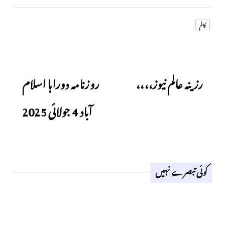
کالم
Next
Previous
رزینہ عالم نیوز،،،،
روزنامہ دوراہا اسلام
آباد 4 جولائی 2025
کوئی تبصرے نہیں