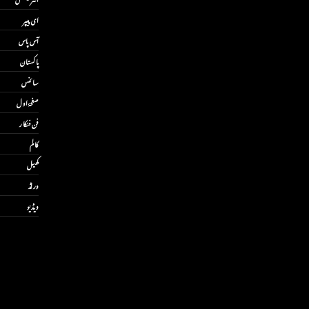
ای پیپر
آس پاس
پاکستان
سائنس
صفحۂ اول
فن فنکار
کالم
کھیل
ورلڈ
ویڈیو