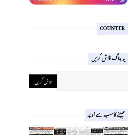
COUNTER
یہ بلاگ تلاش کریں
مہینے کا سب سے اوپر