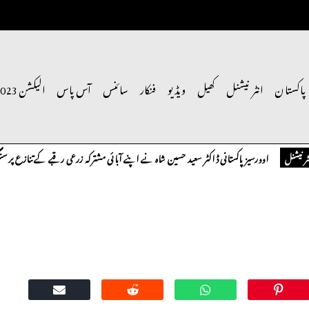
پاکستان
انٹر نیشنل
کھیل
ویڈیو
فنکار
سائنس
آس پاس
الیکشن 2023
اوورسیز پاکستانی ڈاکٹر سعید حسین شاہ نے اپنے آبائی مشترکہ زرعی رقبے کے تنازع پر سنگین ت