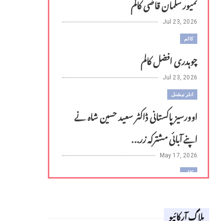
تمیور سلمان قاضی کالم
Jul 23, 2026
کالم
چوہدری افضل کالم
Jul 23, 2026
انٹر نیشنل
اوورسیز پاکستانی ڈاکٹر سعید حسین شاہ نے
اپنے آبائی مشترکہ زر...
May 17, 2026
کالم
لوح وقلم 18 اپریل 2026
بلاگ آرکائیو
Apr 18, 2026