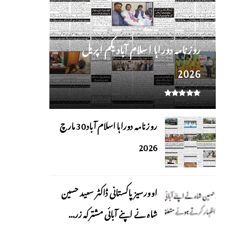
روز نامہ دوراہا اسلام آباد یکم اپریل
2026
روزنامہ دوراہا اسلام آباد 30 مارچ
2026
اوورسیز پاکستانی ڈاکٹر سعید حسین
شاہ نے اپنے آبائی مشترکہ زر...