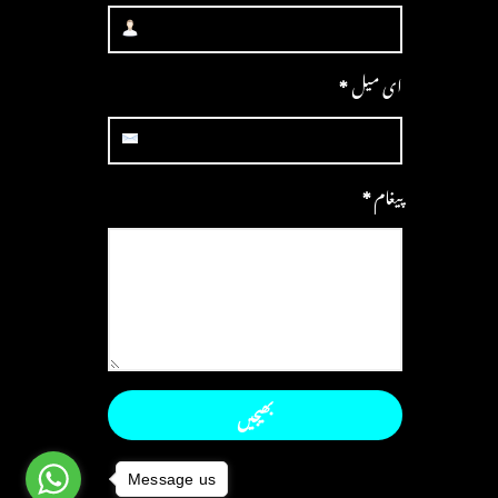
ای میل
*
پیغام
*
Message us