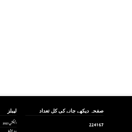
صفحہ دیکھے جانے کی کل تعداد
لیبلز
2
2
4
1
6
7
الیکشن 2023
انٹر نیشنل