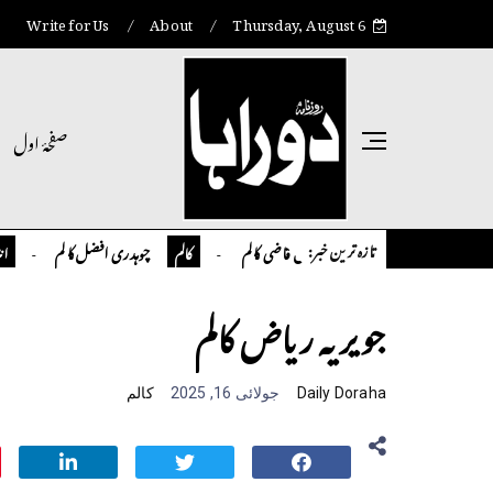
Write for Us
About
Thursday, August 6
صفحۂ اول
تازہ ترین خبر:
تمیور سلمان قاضی کالم
چوہدری افضل کالم
کالم
کالم
انٹر نیشنل
جویریہ ریاض کالم
Daily Doraha
جولائی 16, 2025
کالم