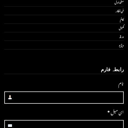
صفحۂ اول
فن فنکار
کالم
کھیل
ورلڈ
ویڈیو
رابطہ فارم
نام
ای میل
*