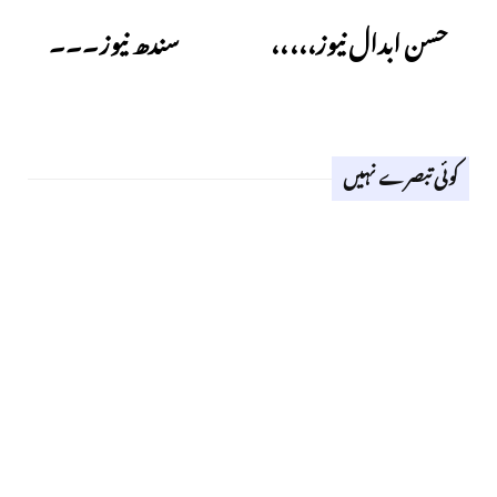
حسن ابدال نیوز،،،،،
سندھ نیوز۔۔۔
کوئی تبصرے نہیں