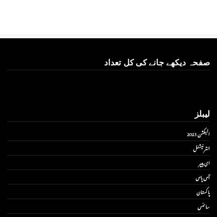
صفحہ دیکھے جانے کی کل تعداد
لیبلز
الیکشن 2023
انٹر نیشنل
ای پیپر
آس پاس
پاکستان
سائنس