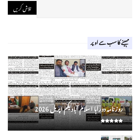
مہینے کا سب سے اوپر
روز نامہ دوراہا اسلام آباد یکم اپریل 2026