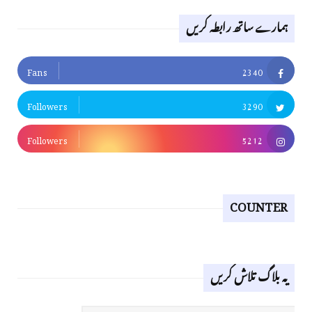
ہمارے ساتھ رابطہ کریں
Fans
2340
Followers
3290
Followers
5212
COUNTER
یہ بلاگ تلاش کریں