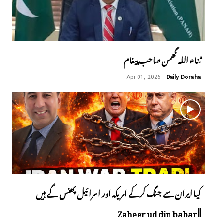
ثناء اللہ گھمن صاحب پیغام
Apr 01, 2026
Daily Doraha
کیا ایران سے جنگ کرکے امریکہ اور اسرائیل پھنس گے ہیں
||Zaheer ud din babar