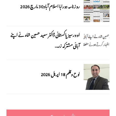
روزنامہ دوراہا اسلام آباد 30 مارچ 2026
اوورسیز پاکستانی ڈاکٹر سعید حسین شاہ نے اپنے
آبائی مشترکہ زر...
لوح وقلم 18 اپریل 2026
تازہ ترین خبریں