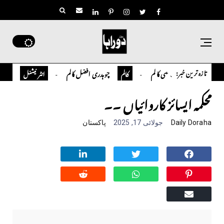
تازہ ترین خبر:
تمیور سلمان قاضی کالم
چوہدری افضل کالم
اوورسیز پاکس
کالم
انٹر نیشنل
محکمہ ایسائز کاروائیاں ۔۔
Daily Doraha
جولائی 17, 2025
پاکستان