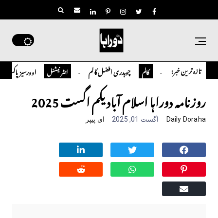
تازہ ترین خبر:
چوہدری افضل کالم
اوورسیز پاکستانی ڈاکٹر سعید حسین شاہ 
کالم
انٹر نیشنل
روزنامہ دوراہا اسلام آباد یکم اگست 2025
Daily Doraha
اگست 01, 2025
ای پیپر