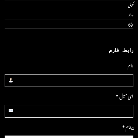
کھیل
ورلڈ
ویڈیو
رابطہ فارم
نام
ای میل
*
پیغام
*