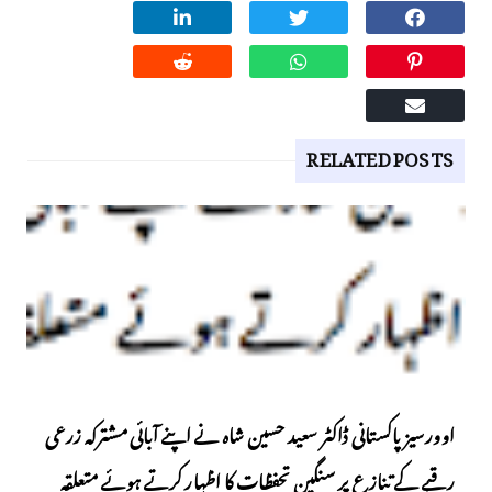
RELATED POSTS
اوورسیز پاکستانی ڈاکٹر سعید حسین شاہ نے اپنے آبائی مشترکہ زرعی
رقبے کے تنازع پر سنگین تحفظات کا اظہار کرتے ہوئے متعلقہ