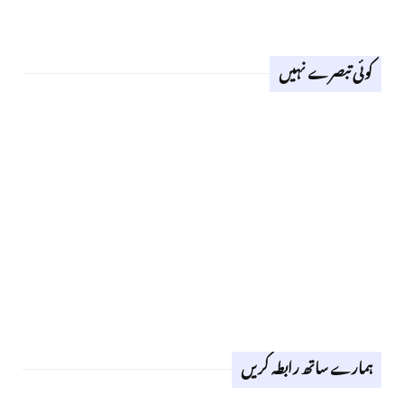
کوئی تبصرے نہیں
ہمارے ساتھ رابطہ کریں