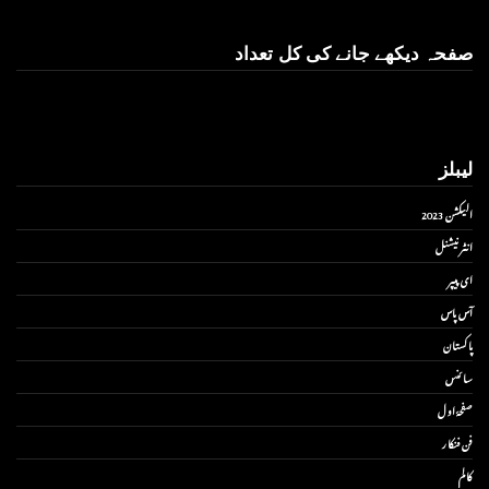
صفحہ دیکھے جانے کی کل تعداد
لیبلز
الیکشن 2023
انٹر نیشنل
ای پیپر
آس پاس
پاکستان
سائنس
صفحۂ اول
فن فنکار
کالم