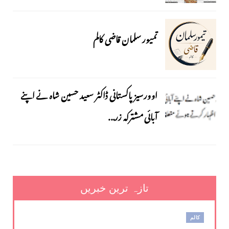
تمیور سلمان قاضی کالم
اوورسیز پاکستانی ڈاکٹر سعید حسین شاہ نے اپنے
آبائی مشترکہ زر...
تازہ ترین خبریں
کالم