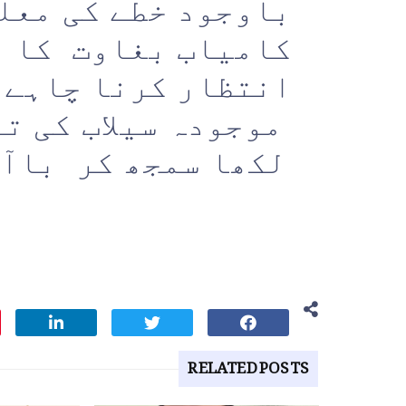
باوجود خطے کی معل
کامیاب بغاوت کا ز
انتظار کرنا چاہے 
موجودہ سیلاب کی تب
لکھا سمجھ کر باآ
RELATED POSTS