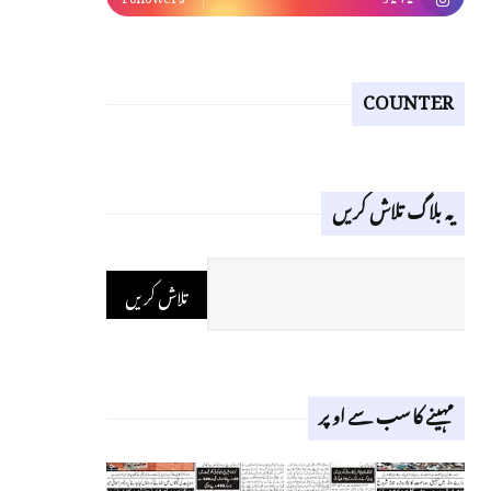
COUNTER
یہ بلاگ تلاش کریں
مہینے کا سب سے اوپر