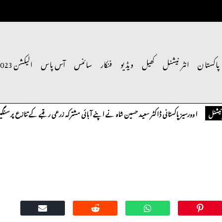
پاکستان
انٹر نیشنل
کھیل
ویڈیو
فنکار
سائنس
آس پاس
الیکشن 2023
اوورسیز پاکستانی ڈاکٹر سعید حسین شاہ نے اپنے آبائی مشترکہ زرعی رقبے کے تنازع پر سنگین تحف