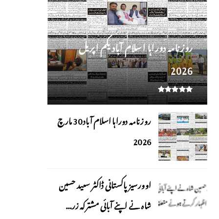
روز نامہ دوراہا اسلام آباد یکم اپریل
2026
روزنامہ دوراہا اسلام آباد 30 مارچ
2026
اوورسیز پاکستانی ڈاکٹر سعید حسین
شاہ نے اپنے آبائی مشترکہ زر...