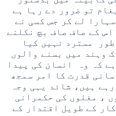
غام تو ضرور دے رہا ہے
سہارا لے کر جس کسی نے
اس کے صاف صاف بچ نکلنے
طور مسترد نہیں کیا
 وہند میں بسنے والوں
ہے کہ وہ انسان کی پیدا
انی قدرت کا امر سمجھ
رہے ہیں، شائد یہی وجہ
ں ، مغلوں کی حکمرانی
ار کے طویل اقتدار کے