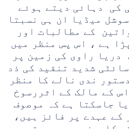
 کی دہائی دیتے ہوئے
وشل میڈیا ان ہی نسبتا
اتین کے مطالبات اور
ا ہے ، اس پس منظر میں
دریا راوی کی زمین پر
ائٹی شدید تنقید کی ذد
ستور ندی نالے کا منظر
س کے مالک کے اثررسوخ
ا جاسکتا ہے کہ موصوف
کے عہدے پر فائز ہیں،
ی کابینہ میں بدستور