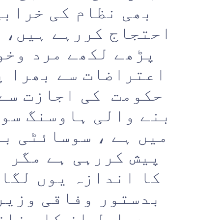
بھی نظام کی خرابی
احتجاج کررہے ہیں، س
پڑھے لکھے مرد وخو
اعتراضات سے بھرا پڑ
حکومت کی اجازت سے 
بنے والی ہاوسنگ سوس
میں ہے ، سوسائٹی بد
پیش کررہی ہے مگر ا
کا اندازہ یوں لگای
بدستور وفاقی وزیر 
دراصل ان کا وفاق