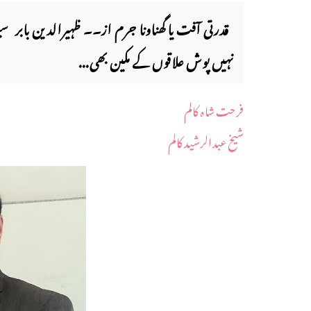
قدرتی آفت یا گھناونا جرم از۔۔ ظہیرالدین بابر سی
نہیں پوش علاقوں کے مکین بھی...
فرحت شاہ کالم
شیخ عبدالرشید کالم