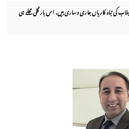
لاب کی تباہ کاریاں جاری وساری ہیں، اس بار گلی محلے ہی