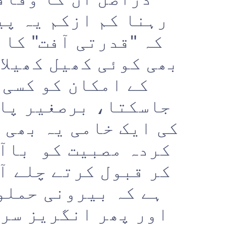
رہنا کم ازکم یہ پی
کہ "قدرتی آفت" کا 
بھی کوئی کھیل کھیلا 
کے امکان کو کسی 
جاسکتا، برصغیر پاک
کی ایک خامی یہ بھی 
کردہ مصبیت کو باآس
کر قبول کرتے چلے آ
ہے کہ بیرونی حملو
اور پھر انگریز سرک