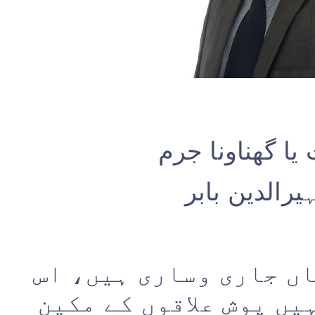
یا گھناونا جرم
رالدین بابر
اں جاری وساری ہیں، اس
یں پوش علاقوں کے مکین