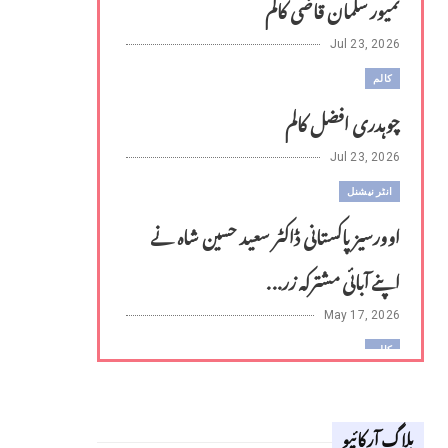
تمیور سلمان قاضی کالم
Jul 23, 2026
کالم
چوہدری افضل کالم
Jul 23, 2026
انٹر نیشنل
اوورسیز پاکستانی ڈاکٹر سعید حسین شاہ نے
اپنے آبائی مشترکہ زر...
May 17, 2026
کالم
لوح وقلم 18 اپریل 2026
بلاگ آرکائیو
Apr 18, 2026