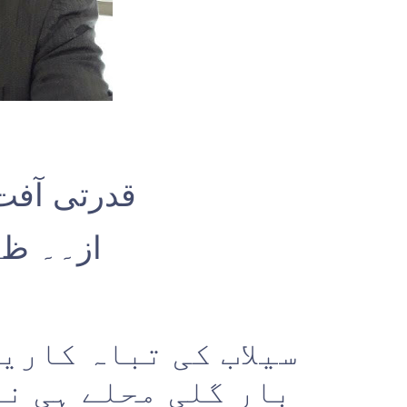
قدرتی آفت 
از۔۔ ظہی
سیلاب کی تباہ کاری
بار گلی محلے ہی نہ