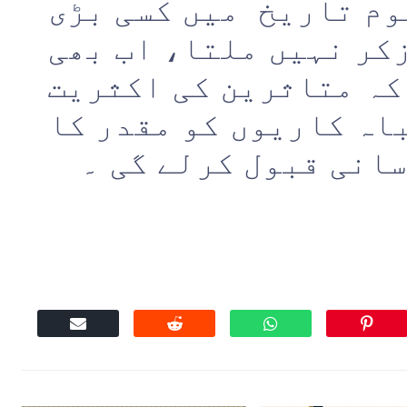
وم تاریخ میں کسی بڑی
کر نہیں ملتا، اب بھی
کہ متاثرین کی اکثریت
اہ کاریوں کو مقدر کا
سانی قبول کرلے گی ۔