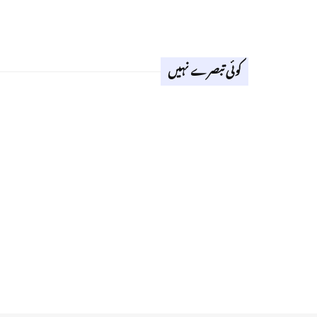
کوئی تبصرے نہیں