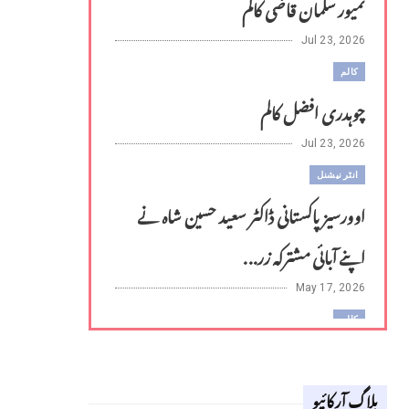
تمیور سلمان قاضی کالم
Jul 23, 2026
کالم
چوہدری افضل کالم
Jul 23, 2026
انٹر نیشنل
اوورسیز پاکستانی ڈاکٹر سعید حسین شاہ نے
اپنے آبائی مشترکہ زر...
May 17, 2026
کالم
لوح وقلم 18 اپریل 2026
بلاگ آرکائیو
Apr 18, 2026