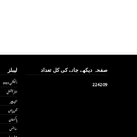
صفحہ دیکھے جانے کی کل تعداد
لیبلز
2
2
4
2
0
9
الیکشن 2023
انٹر نیشنل
ای پیپر
آس پاس
پاکستان
سائنس