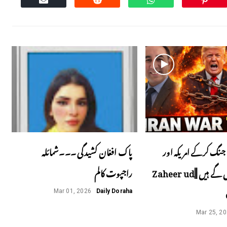
جنگ کرکے امریکہ اور
پاک افغان کشیدگی ۔۔۔شمائلہ
اسرائیل پھنس گے ہیں ||Zaheer ud
راجپوت کالم
Mar 01, 2026
Daily Doraha
Mar 25, 2