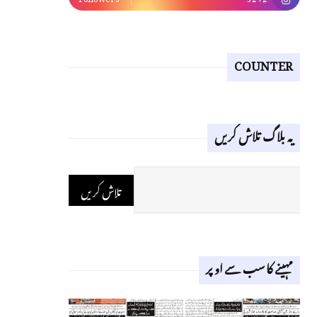
COUNTER
یہ بلاگ تلاش کریں
مہینے کا سب سے اوپر