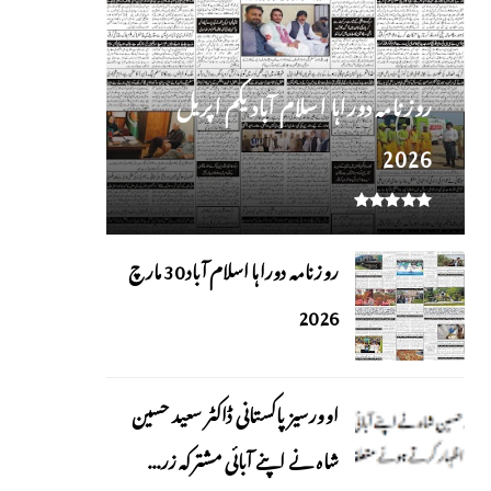
روز نامہ دوراہا اسلام آباد یکم اپریل
2026
روزنامہ دوراہا اسلام آباد 30 مارچ
2026
اوورسیز پاکستانی ڈاکٹر سعید حسین
شاہ نے اپنے آبائی مشترکہ زر...