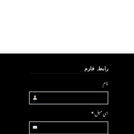
رابطہ فارم
نام
ای میل
*