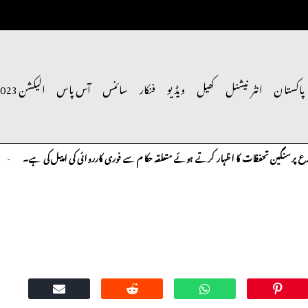
پاکستان
انٹر نیشنل
کھیل
ویڈیو
فنکار
سائنس
آس پاس
الیکشن 2023
نگین تحفظات کا اظہار کرتے ہوئے متعلقہ حکام سے فوری کارروائی کی اپیل کی ہے۔
کالم