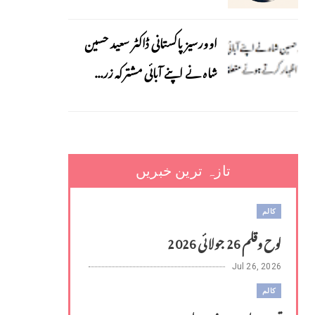
اوورسیز پاکستانی ڈاکٹر سعید حسین
شاہ نے اپنے آبائی مشترکہ زر...
تازہ ترین خبریں
کالم
لوح وقلم 26 جولائی 2026
Jul 26, 2026
کالم