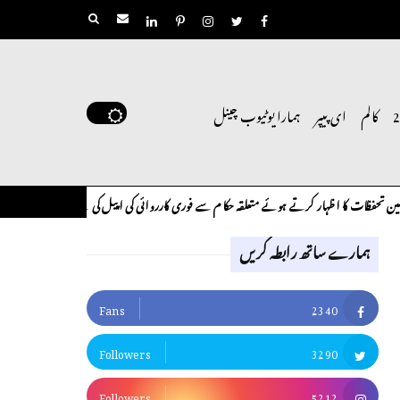
کالم
ای پیپر
ہمارا یوٹیوب چینل
ہار کرتے ہوئے متعلقہ حکام سے فوری کارروائی کی اپیل کی ہے۔
لوح وقلم 18 اپریل 2026
کالم
ہمارے ساتھ رابطہ کریں
Fans
2340
Followers
3290
Followers
5212