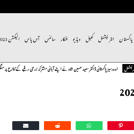
پاکستان
انٹر نیشنل
کھیل
ویڈیو
فنکار
سائنس
آس پاس
الیکشن 2023
 پاکستانی ڈاکٹر سعید حسین شاہ نے اپنے آبائی مشترکہ زرعی رقبے کے تنازع پر سنگین تحفظات کا اظ