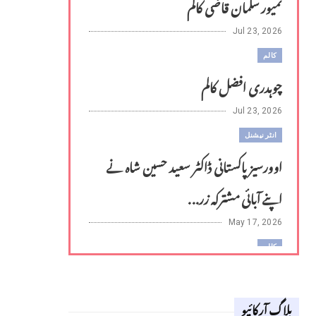
تمیور سلمان قاضی کالم
Jul 23, 2026
کالم
چوہدری افضل کالم
Jul 23, 2026
انٹر نیشنل
اوورسیز پاکستانی ڈاکٹر سعید حسین شاہ نے
اپنے آبائی مشترکہ زر...
May 17, 2026
کالم
لوح وقلم 18 اپریل 2026
بلاگ آرکائیو
Apr 18, 2026