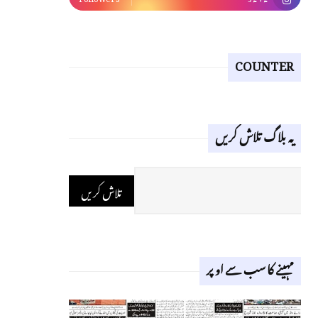
COUNTER
یہ بلاگ تلاش کریں
مہینے کا سب سے اوپر