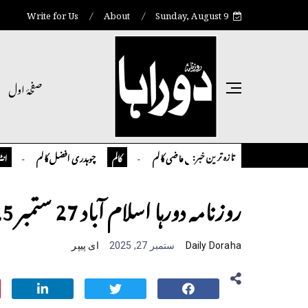
Write for Us
About
Sunday, August 9
صفحۂ اول
تازہ ترین خبر:
تمیور سلمان قاضی کالم
چوہدری افضل کالم
اوورسیز
الم
کالم
انٹر نیشنل
روزنامہ دورہا اسلام آباد 27 ستمبر 2025
Daily Doraha
ستمبر 27, 2025
ای پیپر