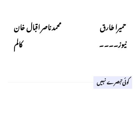
Next
Previous
حمیرا طارق
محمد ناصر اقبال خان
نیوز۔۔۔۔
کالم
کوئی تبصرے نہیں