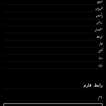
ای پیپر
آس پاس
پاکستان
سائنس
صفحۂ اول
فن فنکار
کالم
کھیل
ورلڈ
ویڈیو
رابطہ فارم
نام