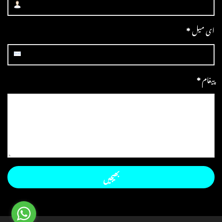
ای میل
*
پیغام
*