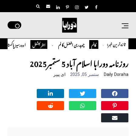
تازہ ترین خبر:
چوہدری افضل کالم
اوورسیز پاکستانی ڈاکٹر سعید حسین شاہ نے ا
کالم
انٹر نیشنل
روزنامہ دوراہا اسلام آباد 5 ستمبر2025
Daily Doraha
ستمبر 05, 2025
ای پیپر