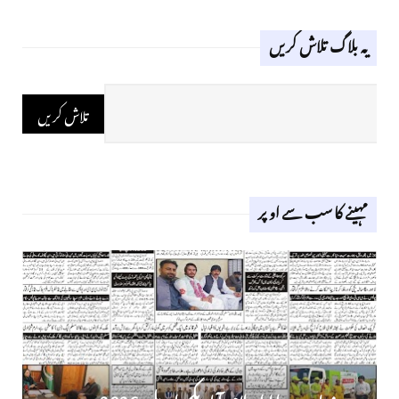
یہ بلاگ تلاش کریں
مہینے کا سب سے اوپر
روز نامہ دوراہا اسلام آباد یکم اپریل 2026