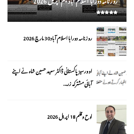
روزنامہ دوراہا اسلام آباد 30 مارچ 2026
اوورسیز پاکستانی ڈاکٹر سعید حسین شاہ نے اپنے
آبائی مشترکہ زر...
لوح وقلم 18 اپریل 2026