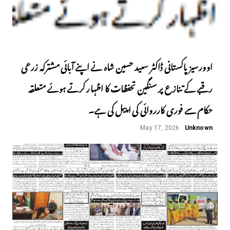
اوورسیز پاکستانی ڈاکٹر سعید حسین شاہ نے اپنے آبائی مشترکہ زرعی
رقبے کے تنازع پر سنگین تحفظات کا اظہار کرتے ہوئے متعلقہ
حکام سے فوری کارروائی کی اپیل کی ہے۔
May 17, 2026
Unknown