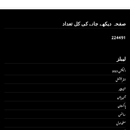
صفحہ دیکھے جانے کی کل تعداد
2
2
4
4
9
1
لیبلز
الیکشن 2023
انٹر نیشنل
ای پیپر
آس پاس
پاکستان
سائنس
صفحۂ اول