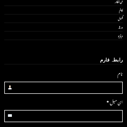
فن فنکار
کالم
کھیل
ورلڈ
ویڈیو
رابطہ فارم
نام
ای میل
*