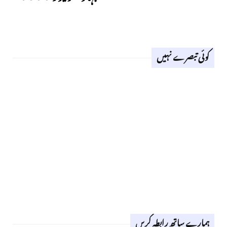
کوئی تبصرے نہیں
ہمارے ساتھ رابطہ کریں