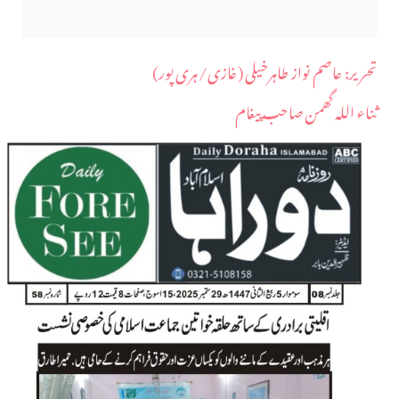
​تحریر: عاصم نواز طاہرخیلی (غازی/ہری پور)
ثناء اللہ گھمن صاحب پیغام