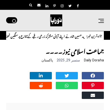
تازہ ترین خبر:
اکستانی ڈاکٹر سعید حسین شاہ نے اپنے آبائی مشترکہ زرعی رقبے کے تنازع پر سنگین تحفظات کا اظہ
جماعت اسلامی نیوز۔۔۔۔
Daily Doraha
ستمبر 29, 2025
پاکستان