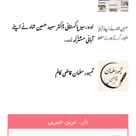
اوورسیز پاکستانی ڈاکٹر سعید حسین شاہ نے اپنے
آبائی مشترکہ زر...
تمیور سلمان قاضی کالم
تازہ ترین خبریں