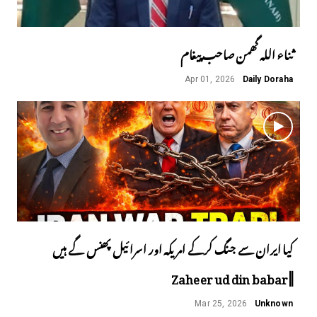
ثناء اللہ گھمن صاحب پیغام
Apr 01, 2026
Daily Doraha
کیا ایران سے جنگ کرکے امریکہ اور اسرائیل پھنس گے ہیں
||Zaheer ud din babar
Mar 25, 2026
Unknown