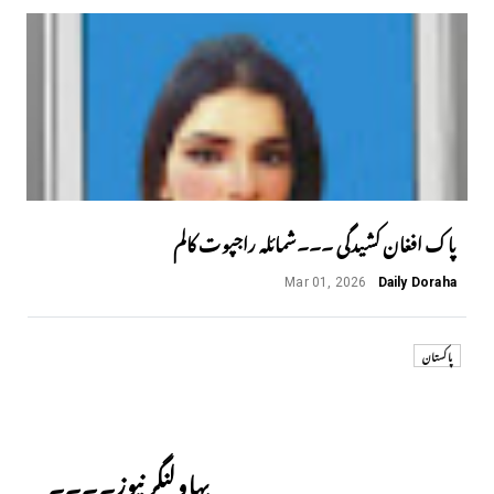
پاک افغان کشیدگی ۔۔۔شمائلہ راجپوت کالم
Mar 01, 2026
Daily Doraha
پاکستان
Next
بہاولنگر نیوز۔۔۔۔