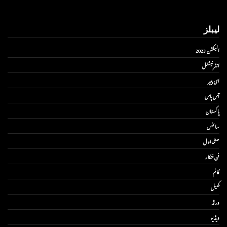
لیبلز
الیکشن 2023
انٹر نیشنل
ای پیپر
آس پاس
پاکستان
سائنس
صفحۂ اول
فن فنکار
کالم
کھیل
ورلڈ
ویڈیو