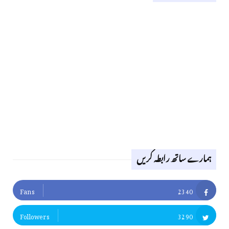
ہمارے ساتھ رابطہ کریں
Fans
2340
Followers
3290