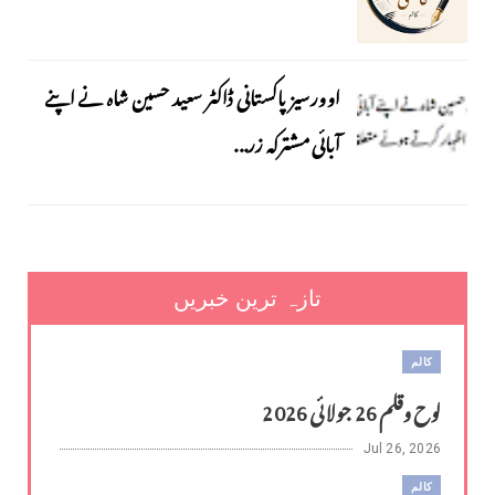
اوورسیز پاکستانی ڈاکٹر سعید حسین شاہ نے اپنے
آبائی مشترکہ زر...
تازہ ترین خبریں
کالم
لوح وقلم 26 جولائی 2026
Jul 26, 2026
کالم