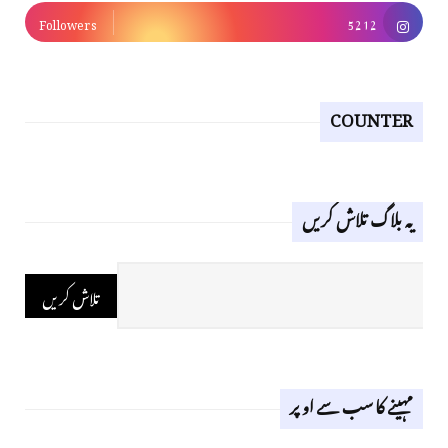
Followers
5212
COUNTER
یہ بلاگ تلاش کریں
مہینے کا سب سے اوپر