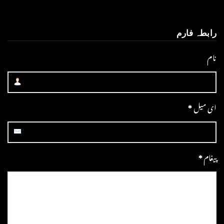
رابطہ فارم
نام
ای میل
*
پیغام
*