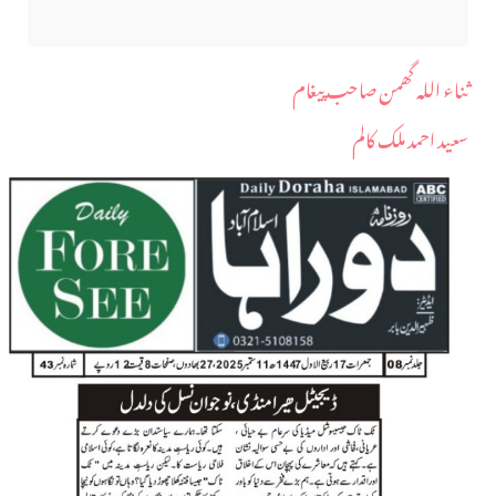
ثناء اللہ گھمن صاحب پیغام
سعید احمد ملک کالم