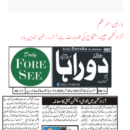
مارلین احمر نظم
آزاد کشمیر جیسے احتجاج کی ضرورت ہے؟ از،،، ظہیرالدین بابر