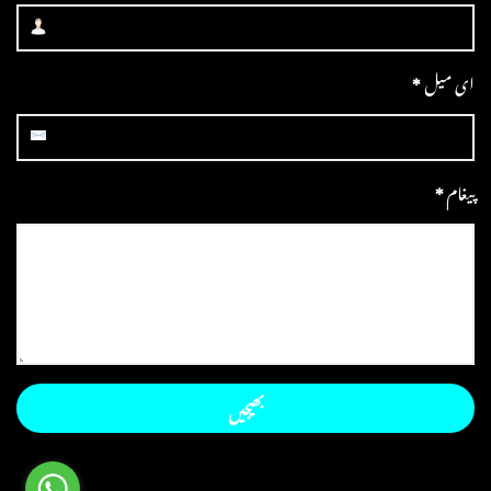
ای میل
*
پیغام
*