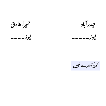
Next
Previous
حیدر آباد
حمیرا طارق
نیوز۔۔۔۔۔
نیوز۔۔۔۔
کوئی تبصرے نہیں