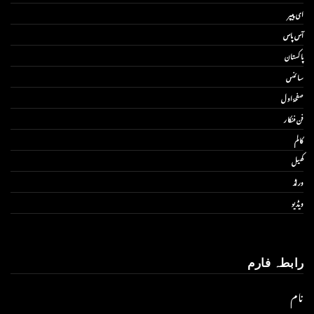
ای پیپر
آس پاس
پاکستان
سائنس
صفحۂ اول
فن فنکار
کالم
کھیل
ورلڈ
ویڈیو
رابطہ فارم
نام