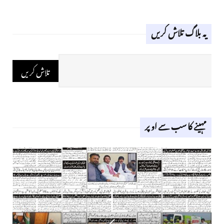
یہ بلاگ تلاش کریں
مہینے کا سب سے اوپر