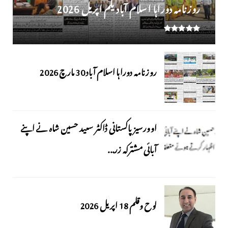
روز نامہ دوراہا اسلام آباد یکم اپریل 2026
روزنامہ دوراہا اسلام آباد 30 مارچ 2026
اوورسیز پاکستانی ڈاکٹر سعید حسین شاہ نے اپنے
آبائی مشترکہ زر...
لوح وقلم 18 اپریل 2026