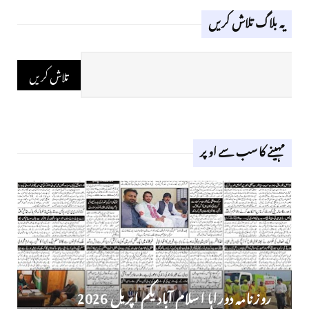
یہ بلاگ تلاش کریں
مہینے کا سب سے اوپر
روز نامہ دوراہا اسلام آباد یکم اپریل 2026