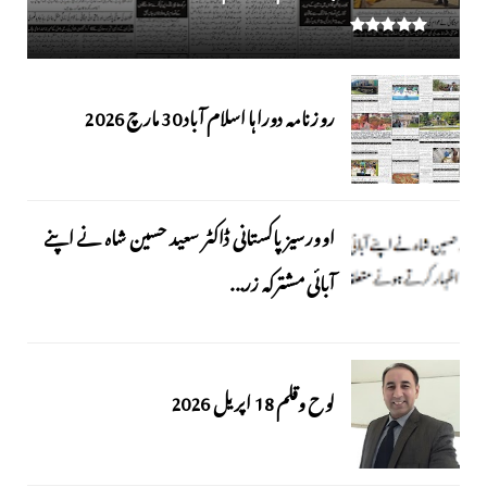
روزنامہ دوراہا اسلام آباد 30 مارچ 2026
اوورسیز پاکستانی ڈاکٹر سعید حسین شاہ نے اپنے
آبائی مشترکہ زر...
لوح وقلم 18 اپریل 2026