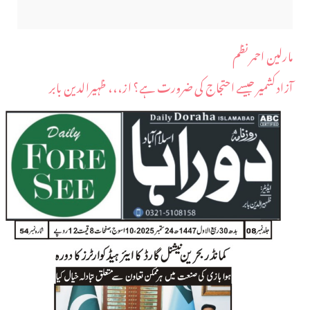
مارلین احمر نظم
آزاد کشمیر جیسے احتجاج کی ضرورت ہے؟ از،،، ظہیرالدین بابر