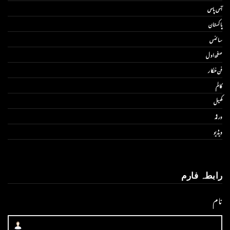
آس پاس
پاکستان
سائنس
صفحۂ اول
فن فنکار
کالم
کھیل
ورلڈ
ویڈیو
رابطہ فارم
نام