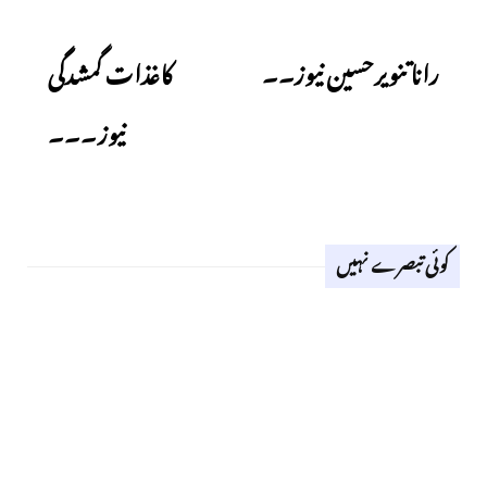
Next
Previous
رانا تنویرحسین نیوز۔۔
کاغذات گمشدگی
نیوز۔۔۔
کوئی تبصرے نہیں