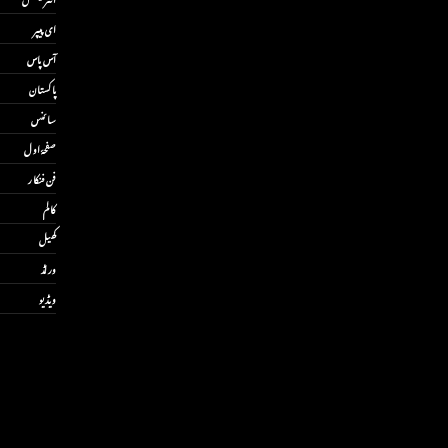
ای پیپر
آس پاس
پاکستان
سائنس
صفحۂ اول
فن فنکار
کالم
کھیل
ورلڈ
ویڈیو