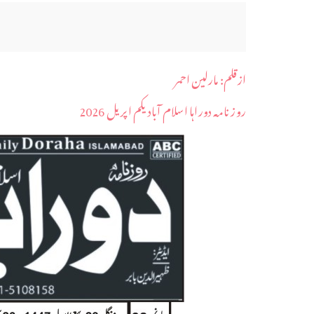
ازقلم: مارلین احمر
روز نامہ دوراہا اسلام آباد یکم اپریل 2026