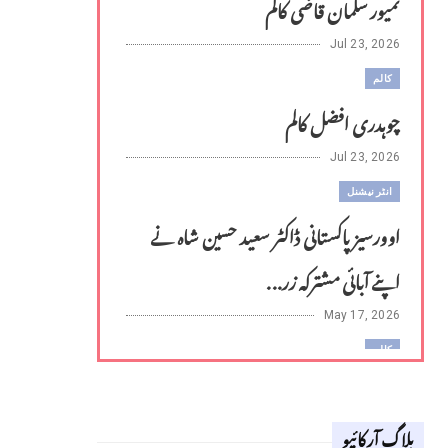
تمیور سلمان قاضی کالم
Jul 23, 2026
کالم
چوہدری افضل کالم
Jul 23, 2026
انٹر نیشنل
اوورسیز پاکستانی ڈاکٹر سعید حسین شاہ نے
اپنے آبائی مشترکہ زر...
May 17, 2026
کالم
لوح وقلم 18 اپریل 2026
بلاگ آرکائیو
Apr 18, 2026