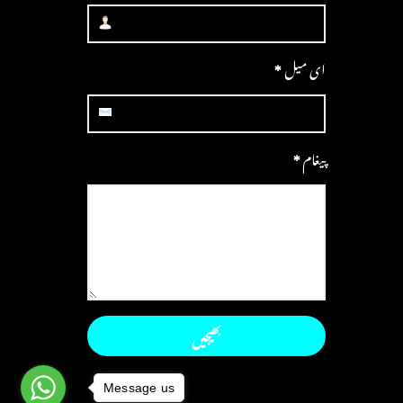
ای میل
*
پیغام
*
Message us