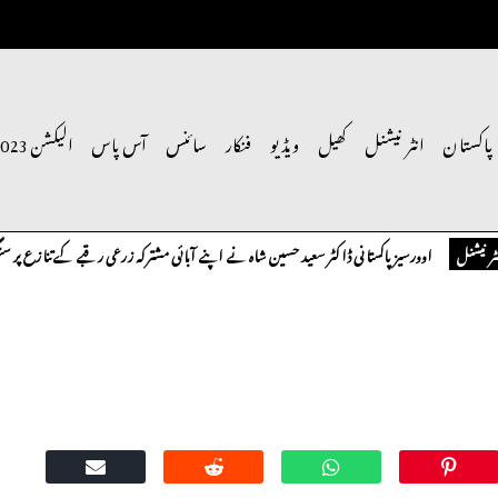
پاکستان
انٹر نیشنل
کھیل
ویڈیو
فنکار
سائنس
آس پاس
الیکشن 2023
اوورسیز پاکستانی ڈاکٹر سعید حسین شاہ نے اپنے آبائی مشترکہ زرعی رقبے کے تنازع پر سنگین ت