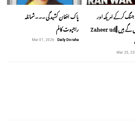
جنگ کرکے امریکہ اور
پاک افغان کشیدگی ۔۔۔شمائلہ
اسرائیل پھنس گے ہیں ||Zaheer ud
راجپوت کالم
Mar 01, 2026
Daily Doraha
Mar 25, 2