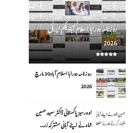
روز نامہ دوراہا اسلام آباد یکم اپریل
2026
روزنامہ دوراہا اسلام آباد 30 مارچ
2026
اوورسیز پاکستانی ڈاکٹر سعید حسین
شاہ نے اپنے آبائی مشترکہ زر...