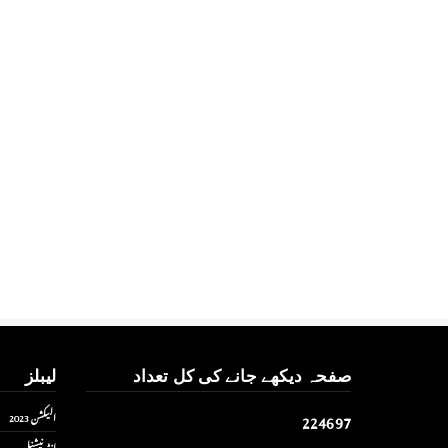
صفحہ دیکھے جانے کی کل تعداد
لیبلز
2
2
4
6
9
7
الیکشن 2023
انٹر نیشنل