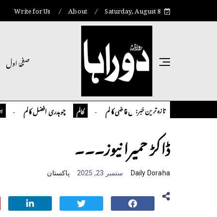
Write for Us
About
Saturday, August 8
صفحۂ اول
تازہ ترین خبر:
تمیور سلمان قاضی کالم
چوہدری افضل کالم
کالم
کالم
انٹر نیشنل
ڈاکڑ حمیرا نیوز۔۔۔
Daily Doraha
ستمبر 23, 2025
پاکستان