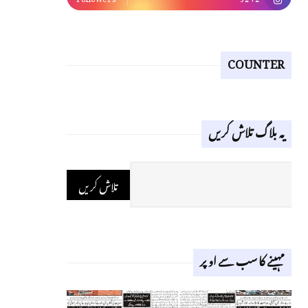
COUNTER
یہ بلاگ تلاش کریں
مہینے کا سب سے اوپر