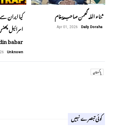
ثناء اللہ گھمن صاحب پیغام
کیا ایران سے 
Apr 01, 2026
Daily Doraha
din babar
026
Unknown
پاکستان
کوئی تبصرے نہیں