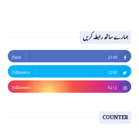
ہمارے ساتھ رابطہ کریں
Fans
2340
Followers
3290
Followers
5212
COUNTER