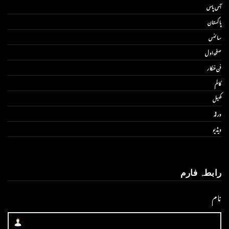
آس پاس
پاکستان
سائنس
صفحۂ اول
فن فنکار
کالم
کھیل
ورلڈ
ویڈیو
رابطہ فارم
نام