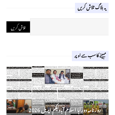
یہ بلاگ تلاش کریں
مہینے کا سب سے اوپر
روز نامہ دوراہا اسلام آباد یکم اپریل 2026