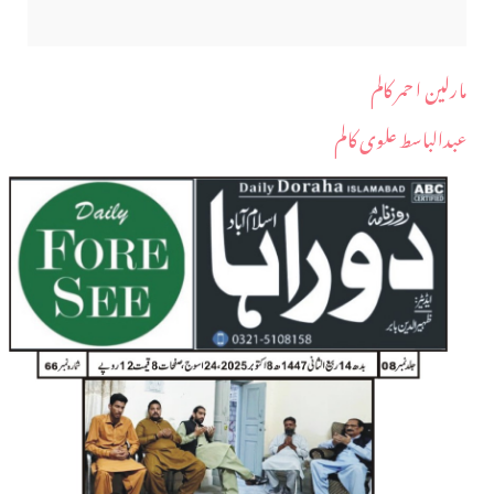
مارلین ا حمر کالم
عبدالباسط علوی کالم