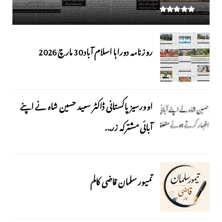
روزنامہ دوراہا اسلام آباد 30 مارچ 2026
اوورسیز پاکستانی ڈاکٹر سعید حسین شاہ نے اپنے
آبائی مشترکہ زر...
تمیور سلمان قاضی کالم