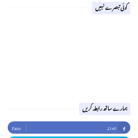
کوئی تبصرے نہیں
ہمارے ساتھ رابطہ کریں
Fans
2340