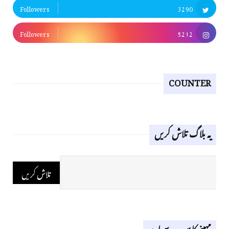
Followers
3290
Followers
5212
COUNTER
یہ بلاگ تلاش کریں
مہینے کا سب سے اوپر