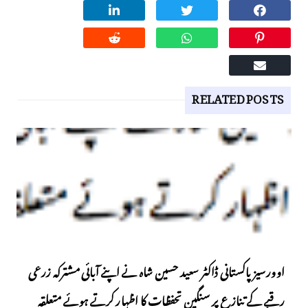
RELATED POSTS
اوورسیز پاکستانی ڈاکٹر سعید حسین شاہ نے اپنے آبائی مشترکہ زرعی
رقبے کے تنازع پر سنگین تحفظات کا اظہار کرتے ہوئے متعلقہ