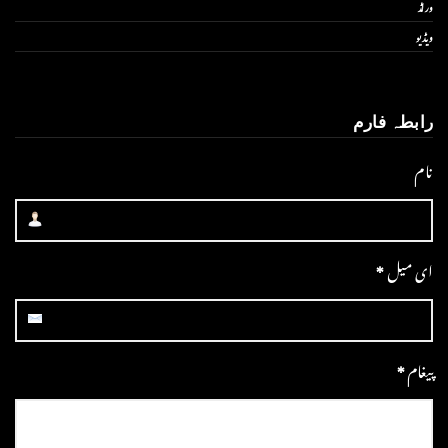
ورلڈ
ویڈیو
رابطہ فارم
نام
ای میل
*
پیغام
*