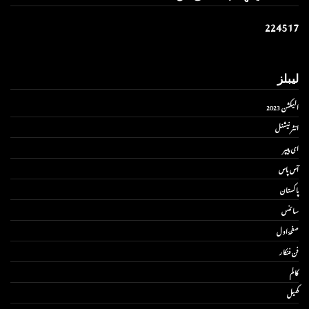
2
2
4
5
1
7
لیبلز
الیکشن 2023
انٹر نیشنل
ای پیپر
آس پاس
پاکستان
سائنس
صفحۂ اول
فن فنکار
کالم
کھیل