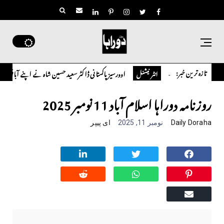
تازہ ترین خبر:
اوورسیز پاکستانی ڈاکٹر سعید حسین شاہ نے اپنے آبائی مشترکہ زرعی رقبے کے ت
انٹر نیشنل
روزنامہ دوراہا اسلام آباد 11 نومبر 2025
Daily Doraha
نومبر 11, 2025
ای پیپر